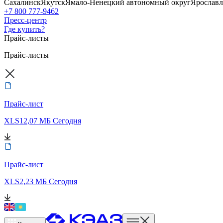
Сахалинск
Якутск
Ямало-Ненецкий автономный округ
Ярославл
+7 800 777-9462
Пресс-центр
Где купить?
Прайс-листы
Прайс-листы
Прайс-лист
XLS
12,07 МБ
Сегодня
Прайс-лист
XLS
2,23 МБ
Сегодня