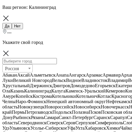
Ваш регион:
Калининград
Да
Нет
---
Укажите свой город
Россия
Абакан
Аксай
Альметьевск
Анапа
Ангарск
Арзамас
Армавир
Арха
Луки
Великий Новгород
Вельск
Видное
Владивосток
Владимир
В
Хрустальный
Дзержинск
Дмитров
Домодедово
Егорьевск
Екатери
Ола
Казань
Калининград
Калуга
Каменск-Уральский
Кемерово
Ки
Амуре
Копейск
Кострома
Котельники
Котельнич
Котлас
Красного
Челны
Наро-Фоминск
Ненецкий автономный округ
Нефтекамск
область
Новокузнецк
Новороссийск
Новосибирск
Новочеркасск
Н
край
Пермь
Петрозаводск
Подольск
Полазна
Псков
Псковская обла
Дону
Рыбинск
Рязань
Самара
Санкт-Петербург
Саранск
Сарапул
Са
область
Северодвинск
Северск
Серов
Серпухов
Симферополь
Сло
Удэ
Ульяновск
Усолье-Сибирское
Уфа
Ухта
Хабаровск
Химки
Чайк