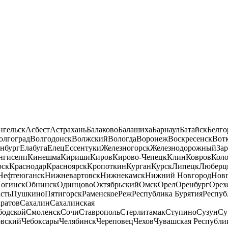
нгельск
Асбест
Астрахань
Балаково
Балашиха
Барнаул
Батайск
Белго
олгоград
Волгодонск
Волжский
Вологда
Воронеж
Воскресенск
Вот
нбург
Елабуга
Елец
Ессентуки
Железногорск
Железнодорожный
За
нгисепп
Кинешма
Кириши
Киров
Кирово-Чепецк
Клин
Ковров
Кол
рск
Краснодар
Красноярск
Кропоткин
Курган
Курск
Липецк
Люберц
Нефтеюганск
Нижневартовск
Нижнекамск
Нижний Новгород
Новг
огинск
Обнинск
Одинцово
Октябрьский
Омск
Орел
Оренбург
Орех
сть
Пушкино
Пятигорск
Раменское
Реж
Республика Бурятия
Респуб
ратов
Сахалин
Сахалинская
бодской
Смоленск
Сочи
Ставрополь
Стерлитамак
Ступино
Сузун
Су
овский
Чебоксары
Челябинск
Череповец
Чехов
Чувашская Республи