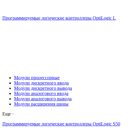
Программируемые логические контроллеры OptiLogic L
Модули процессорные
Модули дискретного ввода
Модули дискретного вывода
Модули аналогового ввода
Модули аналогового вывода
Модули расширения шины
Еще
Программируемые логические контроллеры OptiLogic S50