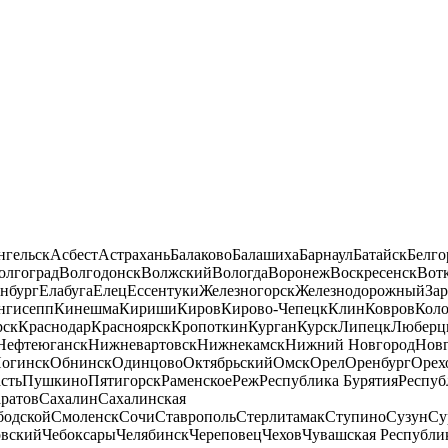
нгельск
Асбест
Астрахань
Балаково
Балашиха
Барнаул
Батайск
Белго
олгоград
Волгодонск
Волжский
Вологда
Воронеж
Воскресенск
Вот
нбург
Елабуга
Елец
Ессентуки
Железногорск
Железнодорожный
За
нгисепп
Кинешма
Кириши
Киров
Кирово-Чепецк
Клин
Ковров
Кол
рск
Краснодар
Красноярск
Кропоткин
Курган
Курск
Липецк
Люберц
Нефтеюганск
Нижневартовск
Нижнекамск
Нижний Новгород
Новг
огинск
Обнинск
Одинцово
Октябрьский
Омск
Орел
Оренбург
Орех
сть
Пушкино
Пятигорск
Раменское
Реж
Республика Бурятия
Респуб
ратов
Сахалин
Сахалинская
бодской
Смоленск
Сочи
Ставрополь
Стерлитамак
Ступино
Сузун
Су
овский
Чебоксары
Челябинск
Череповец
Чехов
Чувашская Республи