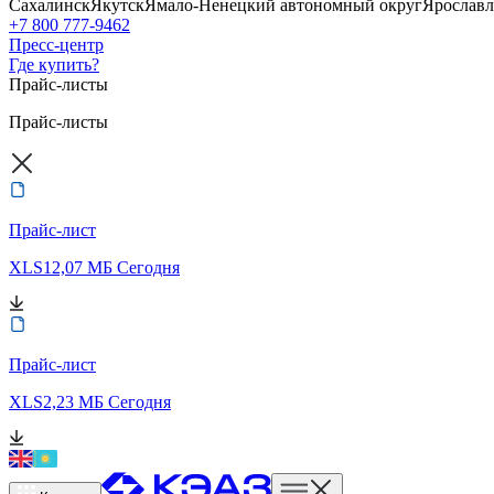
Сахалинск
Якутск
Ямало-Ненецкий автономный округ
Ярославл
+7 800 777-9462
Пресс-центр
Где купить?
Прайс-листы
Прайс-листы
Прайс-лист
XLS
12,07 МБ
Сегодня
Прайс-лист
XLS
2,23 МБ
Сегодня