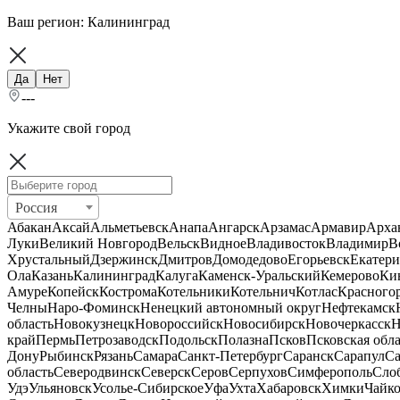
Ваш регион:
Калининград
Да
Нет
---
Укажите свой город
Россия
Абакан
Аксай
Альметьевск
Анапа
Ангарск
Арзамас
Армавир
Арха
Луки
Великий Новгород
Вельск
Видное
Владивосток
Владимир
В
Хрустальный
Дзержинск
Дмитров
Домодедово
Егорьевск
Екатери
Ола
Казань
Калининград
Калуга
Каменск-Уральский
Кемерово
Ки
Амуре
Копейск
Кострома
Котельники
Котельнич
Котлас
Красного
Челны
Наро-Фоминск
Ненецкий автономный округ
Нефтекамск
область
Новокузнецк
Новороссийск
Новосибирск
Новочеркасск
Н
край
Пермь
Петрозаводск
Подольск
Полазна
Псков
Псковская обла
Дону
Рыбинск
Рязань
Самара
Санкт-Петербург
Саранск
Сарапул
Са
область
Северодвинск
Северск
Серов
Серпухов
Симферополь
Сло
Удэ
Ульяновск
Усолье-Сибирское
Уфа
Ухта
Хабаровск
Химки
Чайк