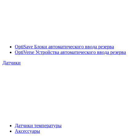
OptiSave Блоки автоматического ввода резерва
OptiVerse Устройства автоматического ввода резерва
Датчики
Датчики температуры
Аксессуары