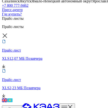
Сахалинск
Якутск
Ямало-Ненецкий автономный округ
Ярославл
+7 800 777-9462
Пресс-центр
Где купить?
Прайс-листы
Прайс-листы
Прайс-лист
XLS
12,07 МБ
Позавчера
Прайс-лист
XLS
2,23 МБ
Позавчера