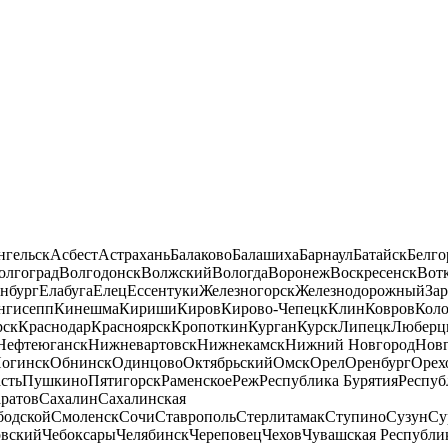
нгельск
Асбест
Астрахань
Балаково
Балашиха
Барнаул
Батайск
Белго
олгоград
Волгодонск
Волжский
Вологда
Воронеж
Воскресенск
Вот
нбург
Елабуга
Елец
Ессентуки
Железногорск
Железнодорожный
За
нгисепп
Кинешма
Кириши
Киров
Кирово-Чепецк
Клин
Ковров
Кол
рск
Краснодар
Красноярск
Кропоткин
Курган
Курск
Липецк
Люберц
Нефтеюганск
Нижневартовск
Нижнекамск
Нижний Новгород
Новг
огинск
Обнинск
Одинцово
Октябрьский
Омск
Орел
Оренбург
Орех
сть
Пушкино
Пятигорск
Раменское
Реж
Республика Бурятия
Респуб
ратов
Сахалин
Сахалинская
бодской
Смоленск
Сочи
Ставрополь
Стерлитамак
Ступино
Сузун
Су
овский
Чебоксары
Челябинск
Череповец
Чехов
Чувашская Республи