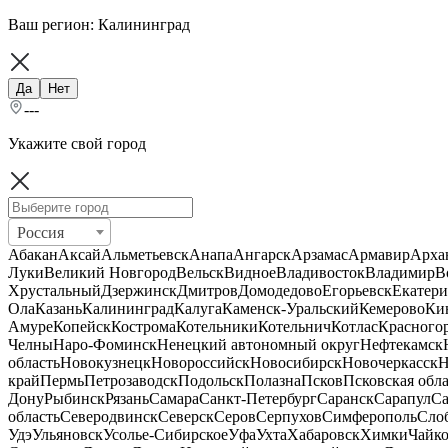
Ваш регион:
Калининград
Да
Нет
---
Укажите свой город
Россия
Абакан
Аксай
Альметьевск
Анапа
Ангарск
Арзамас
Армавир
Арха
Луки
Великий Новгород
Вельск
Видное
Владивосток
Владимир
В
Хрустальный
Дзержинск
Дмитров
Домодедово
Егорьевск
Екатери
Ола
Казань
Калининград
Калуга
Каменск-Уральский
Кемерово
Ки
Амуре
Копейск
Кострома
Котельники
Котельнич
Котлас
Красного
Челны
Наро-Фоминск
Ненецкий автономный округ
Нефтекамск
область
Новокузнецк
Новороссийск
Новосибирск
Новочеркасск
Н
край
Пермь
Петрозаводск
Подольск
Полазна
Псков
Псковская обла
Дону
Рыбинск
Рязань
Самара
Санкт-Петербург
Саранск
Сарапул
Са
область
Северодвинск
Северск
Серов
Серпухов
Симферополь
Сло
Удэ
Ульяновск
Усолье-Сибирское
Уфа
Ухта
Хабаровск
Химки
Чайк