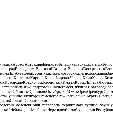
нгельск
Асбест
Астрахань
Балаково
Балашиха
Барнаул
Батайск
Белго
олгоград
Волгодонск
Волжский
Вологда
Воронеж
Воскресенск
Вот
нбург
Елабуга
Елец
Ессентуки
Железногорск
Железнодорожный
За
нгисепп
Кинешма
Кириши
Киров
Кирово-Чепецк
Клин
Ковров
Кол
рск
Краснодар
Красноярск
Кропоткин
Курган
Курск
Липецк
Люберц
Нефтеюганск
Нижневартовск
Нижнекамск
Нижний Новгород
Новг
огинск
Обнинск
Одинцово
Октябрьский
Омск
Орел
Оренбург
Орех
сть
Пушкино
Пятигорск
Раменское
Реж
Республика Бурятия
Респуб
ратов
Сахалин
Сахалинская
бодской
Смоленск
Сочи
Ставрополь
Стерлитамак
Ступино
Сузун
Су
овский
Чебоксары
Челябинск
Череповец
Чехов
Чувашская Республи