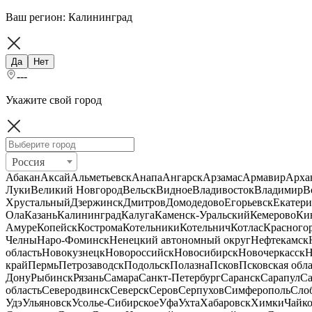
Ваш регион:
Калининград
Да
Нет
---
Укажите свой город
Россия
Абакан
Аксай
Альметьевск
Анапа
Ангарск
Арзамас
Армавир
Арха
Луки
Великий Новгород
Вельск
Видное
Владивосток
Владимир
В
Хрустальный
Дзержинск
Дмитров
Домодедово
Егорьевск
Екатери
Ола
Казань
Калининград
Калуга
Каменск-Уральский
Кемерово
Ки
Амуре
Копейск
Кострома
Котельники
Котельнич
Котлас
Красного
Челны
Наро-Фоминск
Ненецкий автономный округ
Нефтекамск
область
Новокузнецк
Новороссийск
Новосибирск
Новочеркасск
Н
край
Пермь
Петрозаводск
Подольск
Полазна
Псков
Псковская обла
Дону
Рыбинск
Рязань
Самара
Санкт-Петербург
Саранск
Сарапул
Са
область
Северодвинск
Северск
Серов
Серпухов
Симферополь
Сло
Удэ
Ульяновск
Усолье-Сибирское
Уфа
Ухта
Хабаровск
Химки
Чайк