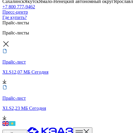
Сахалинск
Якутск
Ямало-Ненецкий автономный округ
Ярославл
+7 800 777-9462
Пресс-центр
Где купить?
Прайс-листы
Прайс-листы
Прайс-лист
XLS
12,07 МБ
Сегодня
Прайс-лист
XLS
2,23 МБ
Сегодня