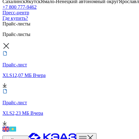
Сахалинск
Якутск
Ямало-Ненецкий автономный округ
Ярославл
+7 800 777-9462
Пресс-центр
Где купить?
Прайс-листы
Прайс-листы
Прайс-лист
XLS
12,07 МБ
Вчера
Прайс-лист
XLS
2,23 МБ
Вчера