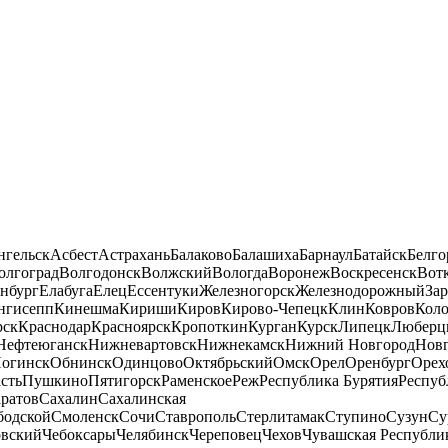
нгельск
Асбест
Астрахань
Балаково
Балашиха
Барнаул
Батайск
Белго
олгоград
Волгодонск
Волжский
Вологда
Воронеж
Воскресенск
Вот
нбург
Елабуга
Елец
Ессентуки
Железногорск
Железнодорожный
За
нгисепп
Кинешма
Кириши
Киров
Кирово-Чепецк
Клин
Ковров
Кол
рск
Краснодар
Красноярск
Кропоткин
Курган
Курск
Липецк
Люберц
Нефтеюганск
Нижневартовск
Нижнекамск
Нижний Новгород
Новг
огинск
Обнинск
Одинцово
Октябрьский
Омск
Орел
Оренбург
Орех
сть
Пушкино
Пятигорск
Раменское
Реж
Республика Бурятия
Респуб
ратов
Сахалин
Сахалинская
бодской
Смоленск
Сочи
Ставрополь
Стерлитамак
Ступино
Сузун
Су
овский
Чебоксары
Челябинск
Череповец
Чехов
Чувашская Республи