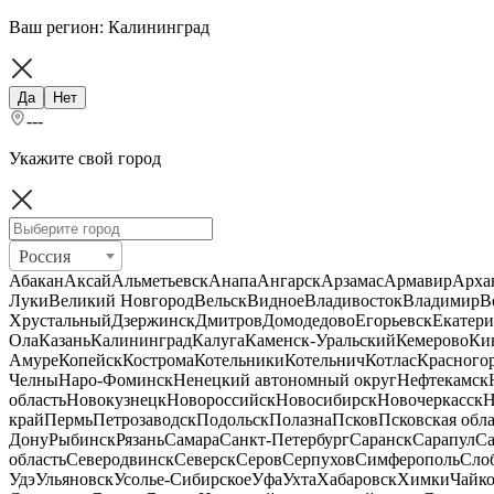
Ваш регион:
Калининград
Да
Нет
---
Укажите свой город
Россия
Абакан
Аксай
Альметьевск
Анапа
Ангарск
Арзамас
Армавир
Арха
Луки
Великий Новгород
Вельск
Видное
Владивосток
Владимир
В
Хрустальный
Дзержинск
Дмитров
Домодедово
Егорьевск
Екатери
Ола
Казань
Калининград
Калуга
Каменск-Уральский
Кемерово
Ки
Амуре
Копейск
Кострома
Котельники
Котельнич
Котлас
Красного
Челны
Наро-Фоминск
Ненецкий автономный округ
Нефтекамск
область
Новокузнецк
Новороссийск
Новосибирск
Новочеркасск
Н
край
Пермь
Петрозаводск
Подольск
Полазна
Псков
Псковская обла
Дону
Рыбинск
Рязань
Самара
Санкт-Петербург
Саранск
Сарапул
Са
область
Северодвинск
Северск
Серов
Серпухов
Симферополь
Сло
Удэ
Ульяновск
Усолье-Сибирское
Уфа
Ухта
Хабаровск
Химки
Чайк