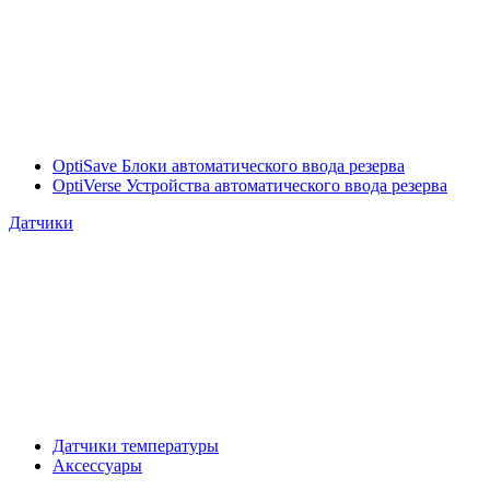
OptiSave Блоки автоматического ввода резерва
OptiVerse Устройства автоматического ввода резерва
Датчики
Датчики температуры
Аксессуары