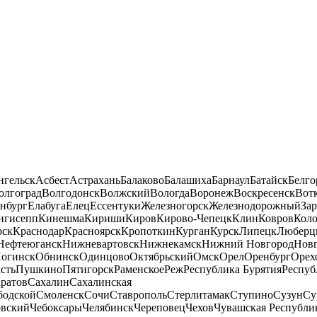
нгельск
Асбест
Астрахань
Балаково
Балашиха
Барнаул
Батайск
Белго
олгоград
Волгодонск
Волжский
Вологда
Воронеж
Воскресенск
Вот
нбург
Елабуга
Елец
Ессентуки
Железногорск
Железнодорожный
За
нгисепп
Кинешма
Кириши
Киров
Кирово-Чепецк
Клин
Ковров
Кол
рск
Краснодар
Красноярск
Кропоткин
Курган
Курск
Липецк
Люберц
Нефтеюганск
Нижневартовск
Нижнекамск
Нижний Новгород
Новг
огинск
Обнинск
Одинцово
Октябрьский
Омск
Орел
Оренбург
Орех
сть
Пушкино
Пятигорск
Раменское
Реж
Республика Бурятия
Респуб
ратов
Сахалин
Сахалинская
бодской
Смоленск
Сочи
Ставрополь
Стерлитамак
Ступино
Сузун
Су
овский
Чебоксары
Челябинск
Череповец
Чехов
Чувашская Республи