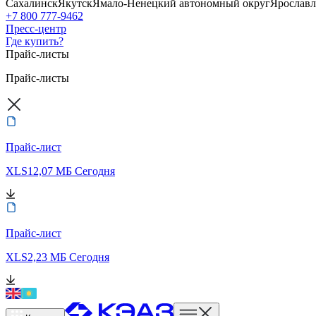
Сахалинск
Якутск
Ямало-Ненецкий автономный округ
Ярославл
+7 800 777-9462
Пресс-центр
Где купить?
Прайс-листы
Прайс-листы
Прайс-лист
XLS
12,07 МБ
Сегодня
Прайс-лист
XLS
2,23 МБ
Сегодня