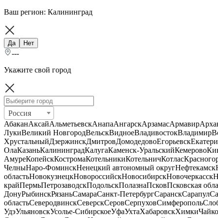
Ваш регион:
Калининград
Да
Нет
---
Укажите свой город
Россия
Абакан
Аксай
Альметьевск
Анапа
Ангарск
Арзамас
Армавир
Арха
Луки
Великий Новгород
Вельск
Видное
Владивосток
Владимир
В
Хрустальный
Дзержинск
Дмитров
Домодедово
Егорьевск
Екатери
Ола
Казань
Калининград
Калуга
Каменск-Уральский
Кемерово
Ки
Амуре
Копейск
Кострома
Котельники
Котельнич
Котлас
Красного
Челны
Наро-Фоминск
Ненецкий автономный округ
Нефтекамск
область
Новокузнецк
Новороссийск
Новосибирск
Новочеркасск
Н
край
Пермь
Петрозаводск
Подольск
Полазна
Псков
Псковская обла
Дону
Рыбинск
Рязань
Самара
Санкт-Петербург
Саранск
Сарапул
Са
область
Северодвинск
Северск
Серов
Серпухов
Симферополь
Сло
Удэ
Ульяновск
Усолье-Сибирское
Уфа
Ухта
Хабаровск
Химки
Чайк