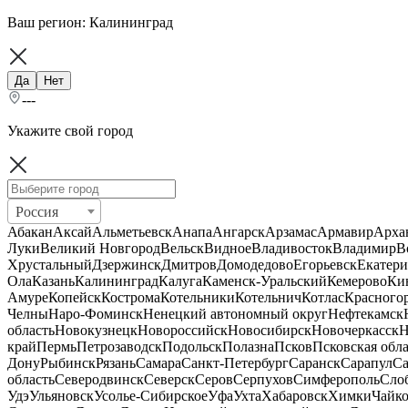
Ваш регион:
Калининград
Да
Нет
---
Укажите свой город
Россия
Абакан
Аксай
Альметьевск
Анапа
Ангарск
Арзамас
Армавир
Арха
Луки
Великий Новгород
Вельск
Видное
Владивосток
Владимир
В
Хрустальный
Дзержинск
Дмитров
Домодедово
Егорьевск
Екатери
Ола
Казань
Калининград
Калуга
Каменск-Уральский
Кемерово
Ки
Амуре
Копейск
Кострома
Котельники
Котельнич
Котлас
Красного
Челны
Наро-Фоминск
Ненецкий автономный округ
Нефтекамск
область
Новокузнецк
Новороссийск
Новосибирск
Новочеркасск
Н
край
Пермь
Петрозаводск
Подольск
Полазна
Псков
Псковская обла
Дону
Рыбинск
Рязань
Самара
Санкт-Петербург
Саранск
Сарапул
Са
область
Северодвинск
Северск
Серов
Серпухов
Симферополь
Сло
Удэ
Ульяновск
Усолье-Сибирское
Уфа
Ухта
Хабаровск
Химки
Чайк