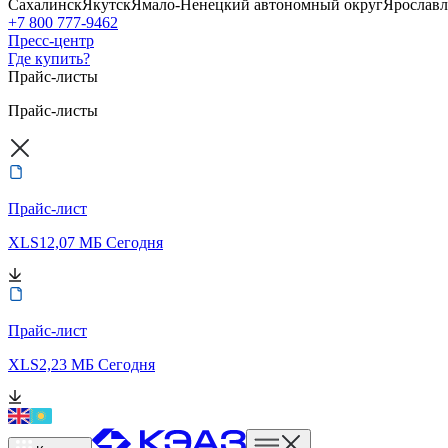
Сахалинск
Якутск
Ямало-Ненецкий автономный округ
Ярославл
+7 800 777-9462
Пресс-центр
Где купить?
Прайс-листы
Прайс-листы
Прайс-лист
XLS
12,07 МБ
Сегодня
Прайс-лист
XLS
2,23 МБ
Сегодня