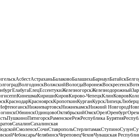
нгельск
Асбест
Астрахань
Балаково
Балашиха
Барнаул
Батайск
Белго
олгоград
Волгодонск
Волжский
Вологда
Воронеж
Воскресенск
Вот
нбург
Елабуга
Елец
Ессентуки
Железногорск
Железнодорожный
За
нгисепп
Кинешма
Кириши
Киров
Кирово-Чепецк
Клин
Ковров
Кол
рск
Краснодар
Красноярск
Кропоткин
Курган
Курск
Липецк
Люберц
Нефтеюганск
Нижневартовск
Нижнекамск
Нижний Новгород
Новг
огинск
Обнинск
Одинцово
Октябрьский
Омск
Орел
Оренбург
Орех
сть
Пушкино
Пятигорск
Раменское
Реж
Республика Бурятия
Респуб
ратов
Сахалин
Сахалинская
бодской
Смоленск
Сочи
Ставрополь
Стерлитамак
Ступино
Сузун
Су
овский
Чебоксары
Челябинск
Череповец
Чехов
Чувашская Республи