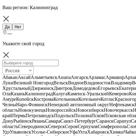
Ваш регион:
Калининград
Да
Нет
---
Укажите свой город
Россия
Абакан
Аксай
Альметьевск
Анапа
Ангарск
Арзамас
Армавир
Арха
Луки
Великий Новгород
Вельск
Видное
Владивосток
Владимир
В
Хрустальный
Дзержинск
Дмитров
Домодедово
Егорьевск
Екатери
Ола
Казань
Калининград
Калуга
Каменск-Уральский
Кемерово
Ки
Амуре
Копейск
Кострома
Котельники
Котельнич
Котлас
Красного
Челны
Наро-Фоминск
Ненецкий автономный округ
Нефтекамск
область
Новокузнецк
Новороссийск
Новосибирск
Новочеркасск
Н
край
Пермь
Петрозаводск
Подольск
Полазна
Псков
Псковская обла
Дону
Рыбинск
Рязань
Самара
Санкт-Петербург
Саранск
Сарапул
Са
область
Северодвинск
Северск
Серов
Серпухов
Симферополь
Сло
Удэ
Ульяновск
Усолье-Сибирское
Уфа
Ухта
Хабаровск
Химки
Чайк