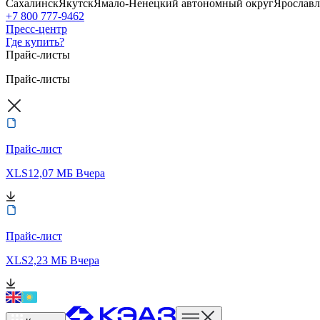
Сахалинск
Якутск
Ямало-Ненецкий автономный округ
Ярославл
+7 800 777-9462
Пресс-центр
Где купить?
Прайс-листы
Прайс-листы
Прайс-лист
XLS
12,07 МБ
Вчера
Прайс-лист
XLS
2,23 МБ
Вчера