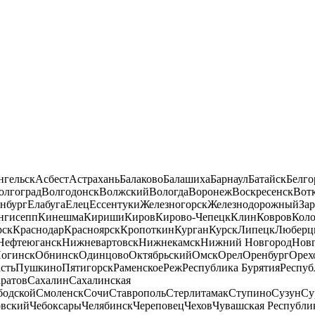
нгельск
Асбест
Астрахань
Балаково
Балашиха
Барнаул
Батайск
Белго
олгоград
Волгодонск
Волжский
Вологда
Воронеж
Воскресенск
Вот
нбург
Елабуга
Елец
Ессентуки
Железногорск
Железнодорожный
За
нгисепп
Кинешма
Кириши
Киров
Кирово-Чепецк
Клин
Ковров
Кол
рск
Краснодар
Красноярск
Кропоткин
Курган
Курск
Липецк
Люберц
Нефтеюганск
Нижневартовск
Нижнекамск
Нижний Новгород
Новг
огинск
Обнинск
Одинцово
Октябрьский
Омск
Орел
Оренбург
Орех
сть
Пушкино
Пятигорск
Раменское
Реж
Республика Бурятия
Респуб
ратов
Сахалин
Сахалинская
бодской
Смоленск
Сочи
Ставрополь
Стерлитамак
Ступино
Сузун
Су
овский
Чебоксары
Челябинск
Череповец
Чехов
Чувашская Республи