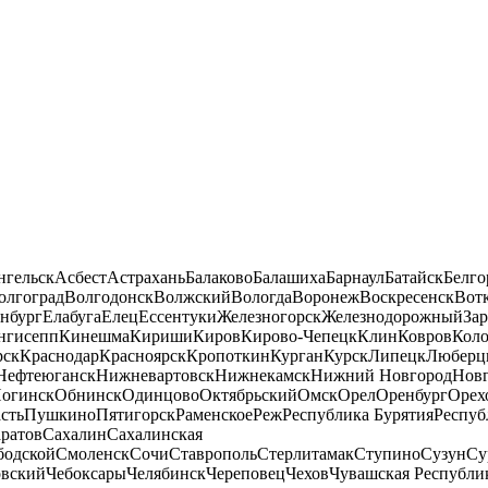
нгельск
Асбест
Астрахань
Балаково
Балашиха
Барнаул
Батайск
Белго
олгоград
Волгодонск
Волжский
Вологда
Воронеж
Воскресенск
Вот
нбург
Елабуга
Елец
Ессентуки
Железногорск
Железнодорожный
За
нгисепп
Кинешма
Кириши
Киров
Кирово-Чепецк
Клин
Ковров
Кол
рск
Краснодар
Красноярск
Кропоткин
Курган
Курск
Липецк
Люберц
Нефтеюганск
Нижневартовск
Нижнекамск
Нижний Новгород
Новг
огинск
Обнинск
Одинцово
Октябрьский
Омск
Орел
Оренбург
Орех
сть
Пушкино
Пятигорск
Раменское
Реж
Республика Бурятия
Респуб
ратов
Сахалин
Сахалинская
бодской
Смоленск
Сочи
Ставрополь
Стерлитамак
Ступино
Сузун
Су
овский
Чебоксары
Челябинск
Череповец
Чехов
Чувашская Республи