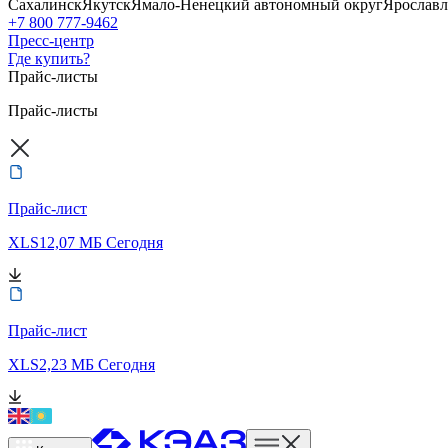
Сахалинск
Якутск
Ямало-Ненецкий автономный округ
Ярославл
+7 800 777-9462
Пресс-центр
Где купить?
Прайс-листы
Прайс-листы
Прайс-лист
XLS
12,07 МБ
Сегодня
Прайс-лист
XLS
2,23 МБ
Сегодня