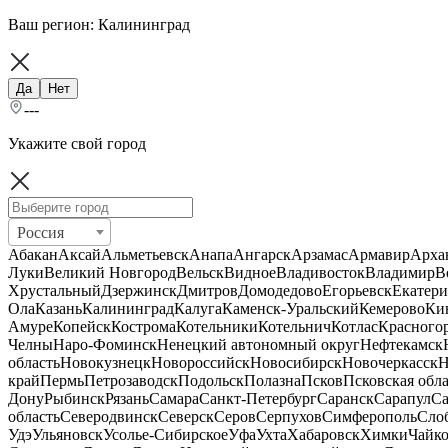
Ваш регион:
Калининград
Да
Нет
---
Укажите свой город
Россия
Абакан
Аксай
Альметьевск
Анапа
Ангарск
Арзамас
Армавир
Арха
Луки
Великий Новгород
Вельск
Видное
Владивосток
Владимир
В
Хрустальный
Дзержинск
Дмитров
Домодедово
Егорьевск
Екатери
Ола
Казань
Калининград
Калуга
Каменск-Уральский
Кемерово
Ки
Амуре
Копейск
Кострома
Котельники
Котельнич
Котлас
Красного
Челны
Наро-Фоминск
Ненецкий автономный округ
Нефтекамск
область
Новокузнецк
Новороссийск
Новосибирск
Новочеркасск
Н
край
Пермь
Петрозаводск
Подольск
Полазна
Псков
Псковская обла
Дону
Рыбинск
Рязань
Самара
Санкт-Петербург
Саранск
Сарапул
Са
область
Северодвинск
Северск
Серов
Серпухов
Симферополь
Сло
Удэ
Ульяновск
Усолье-Сибирское
Уфа
Ухта
Хабаровск
Химки
Чайк