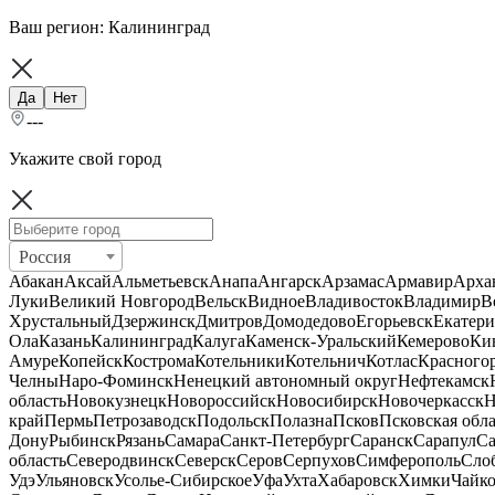
Ваш регион:
Калининград
Да
Нет
---
Укажите свой город
Россия
Абакан
Аксай
Альметьевск
Анапа
Ангарск
Арзамас
Армавир
Арха
Луки
Великий Новгород
Вельск
Видное
Владивосток
Владимир
В
Хрустальный
Дзержинск
Дмитров
Домодедово
Егорьевск
Екатери
Ола
Казань
Калининград
Калуга
Каменск-Уральский
Кемерово
Ки
Амуре
Копейск
Кострома
Котельники
Котельнич
Котлас
Красного
Челны
Наро-Фоминск
Ненецкий автономный округ
Нефтекамск
область
Новокузнецк
Новороссийск
Новосибирск
Новочеркасск
Н
край
Пермь
Петрозаводск
Подольск
Полазна
Псков
Псковская обла
Дону
Рыбинск
Рязань
Самара
Санкт-Петербург
Саранск
Сарапул
Са
область
Северодвинск
Северск
Серов
Серпухов
Симферополь
Сло
Удэ
Ульяновск
Усолье-Сибирское
Уфа
Ухта
Хабаровск
Химки
Чайк