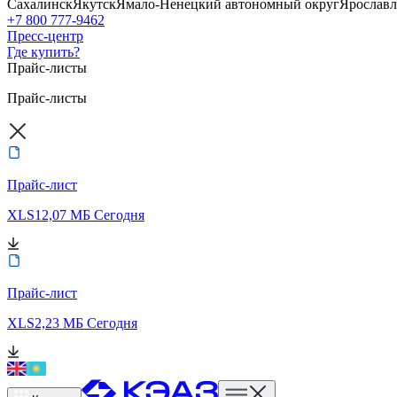
Сахалинск
Якутск
Ямало-Ненецкий автономный округ
Ярославл
+7 800 777-9462
Пресс-центр
Где купить?
Прайс-листы
Прайс-листы
Прайс-лист
XLS
12,07 МБ
Сегодня
Прайс-лист
XLS
2,23 МБ
Сегодня