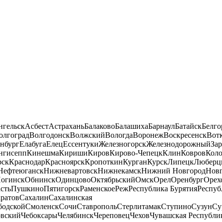
нгельск
Асбест
Астрахань
Балаково
Балашиха
Барнаул
Батайск
Белго
олгоград
Волгодонск
Волжский
Вологда
Воронеж
Воскресенск
Вот
нбург
Елабуга
Елец
Ессентуки
Железногорск
Железнодорожный
За
нгисепп
Кинешма
Кириши
Киров
Кирово-Чепецк
Клин
Ковров
Кол
рск
Краснодар
Красноярск
Кропоткин
Курган
Курск
Липецк
Люберц
Нефтеюганск
Нижневартовск
Нижнекамск
Нижний Новгород
Новг
огинск
Обнинск
Одинцово
Октябрьский
Омск
Орел
Оренбург
Орех
сть
Пушкино
Пятигорск
Раменское
Реж
Республика Бурятия
Респуб
ратов
Сахалин
Сахалинская
бодской
Смоленск
Сочи
Ставрополь
Стерлитамак
Ступино
Сузун
Су
овский
Чебоксары
Челябинск
Череповец
Чехов
Чувашская Республи