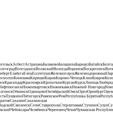
нгельск
Асбест
Астрахань
Балаково
Балашиха
Барнаул
Батайск
Белго
олгоград
Волгодонск
Волжский
Вологда
Воронеж
Воскресенск
Вот
нбург
Елабуга
Елец
Ессентуки
Железногорск
Железнодорожный
За
нгисепп
Кинешма
Кириши
Киров
Кирово-Чепецк
Клин
Ковров
Кол
рск
Краснодар
Красноярск
Кропоткин
Курган
Курск
Липецк
Люберц
Нефтеюганск
Нижневартовск
Нижнекамск
Нижний Новгород
Новг
огинск
Обнинск
Одинцово
Октябрьский
Омск
Орел
Оренбург
Орех
сть
Пушкино
Пятигорск
Раменское
Реж
Республика Бурятия
Респуб
ратов
Сахалин
Сахалинская
бодской
Смоленск
Сочи
Ставрополь
Стерлитамак
Ступино
Сузун
Су
овский
Чебоксары
Челябинск
Череповец
Чехов
Чувашская Республи