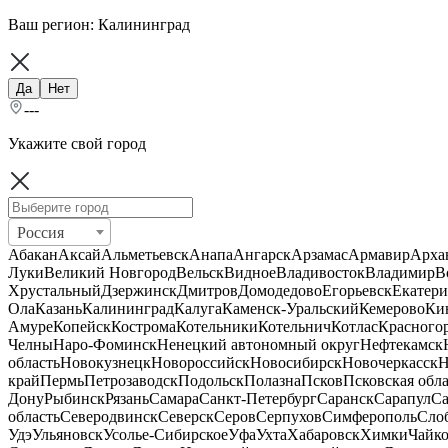
Ваш регион:
Калининград
Да
Нет
---
Укажите свой город
Россия
Абакан
Аксай
Альметьевск
Анапа
Ангарск
Арзамас
Армавир
Арха
Луки
Великий Новгород
Вельск
Видное
Владивосток
Владимир
В
Хрустальный
Дзержинск
Дмитров
Домодедово
Егорьевск
Екатери
Ола
Казань
Калининград
Калуга
Каменск-Уральский
Кемерово
Ки
Амуре
Копейск
Кострома
Котельники
Котельнич
Котлас
Красного
Челны
Наро-Фоминск
Ненецкий автономный округ
Нефтекамск
область
Новокузнецк
Новороссийск
Новосибирск
Новочеркасск
Н
край
Пермь
Петрозаводск
Подольск
Полазна
Псков
Псковская обла
Дону
Рыбинск
Рязань
Самара
Санкт-Петербург
Саранск
Сарапул
Са
область
Северодвинск
Северск
Серов
Серпухов
Симферополь
Сло
Удэ
Ульяновск
Усолье-Сибирское
Уфа
Ухта
Хабаровск
Химки
Чайк