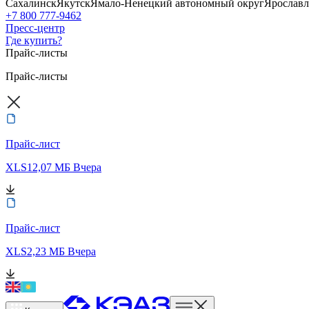
Сахалинск
Якутск
Ямало-Ненецкий автономный округ
Ярославл
+7 800 777-9462
Пресс-центр
Где купить?
Прайс-листы
Прайс-листы
Прайс-лист
XLS
12,07 МБ
Вчера
Прайс-лист
XLS
2,23 МБ
Вчера