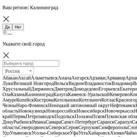
Ваш регион:
Калининград
Да
Нет
---
Укажите свой город
Россия
Абакан
Аксай
Альметьевск
Анапа
Ангарск
Арзамас
Армавир
Арха
Луки
Великий Новгород
Вельск
Видное
Владивосток
Владимир
В
Хрустальный
Дзержинск
Дмитров
Домодедово
Егорьевск
Екатери
Ола
Казань
Калининград
Калуга
Каменск-Уральский
Кемерово
Ки
Амуре
Копейск
Кострома
Котельники
Котельнич
Котлас
Красного
Челны
Наро-Фоминск
Ненецкий автономный округ
Нефтекамск
область
Новокузнецк
Новороссийск
Новосибирск
Новочеркасск
Н
край
Пермь
Петрозаводск
Подольск
Полазна
Псков
Псковская обла
Дону
Рыбинск
Рязань
Самара
Санкт-Петербург
Саранск
Сарапул
Са
область
Северодвинск
Северск
Серов
Серпухов
Симферополь
Сло
Удэ
Ульяновск
Усолье-Сибирское
Уфа
Ухта
Хабаровск
Химки
Чайк