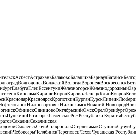
нгельск
Асбест
Астрахань
Балаково
Балашиха
Барнаул
Батайск
Белго
олгоград
Волгодонск
Волжский
Вологда
Воронеж
Воскресенск
Вот
нбург
Елабуга
Елец
Ессентуки
Железногорск
Железнодорожный
За
нгисепп
Кинешма
Кириши
Киров
Кирово-Чепецк
Клин
Ковров
Кол
рск
Краснодар
Красноярск
Кропоткин
Курган
Курск
Липецк
Люберц
Нефтеюганск
Нижневартовск
Нижнекамск
Нижний Новгород
Новг
огинск
Обнинск
Одинцово
Октябрьский
Омск
Орел
Оренбург
Орех
сть
Пушкино
Пятигорск
Раменское
Реж
Республика Бурятия
Респуб
ратов
Сахалин
Сахалинская
бодской
Смоленск
Сочи
Ставрополь
Стерлитамак
Ступино
Сузун
Су
овский
Чебоксары
Челябинск
Череповец
Чехов
Чувашская Республи