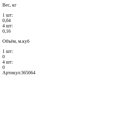
Вес, кг
1 шт:
0,04
4 шт:
0,16
Объём, м.куб
1 шт:
0
4 шт:
0
Артикул:
365064