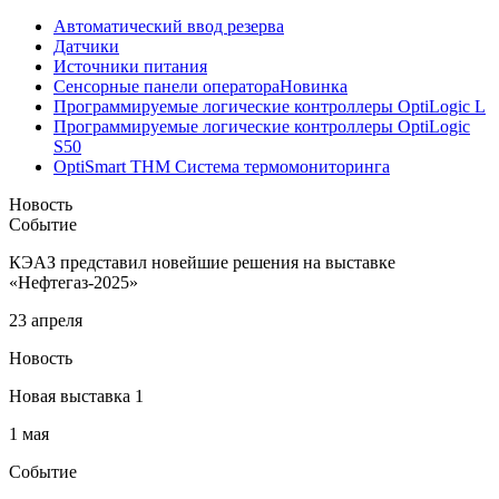
Автоматический ввод резерва
Датчики
Источники питания
Сенсорные панели оператора
Новинка
Программируемые логические контроллеры OptiLogic L
Программируемые логические контроллеры OptiLogic
S50
OptiSmart THM Система термомониторинга
Новость
Событие
КЭАЗ представил новейшие решения на выставке
«Нефтегаз-2025»
23 апреля
Новость
Новая выставка 1
1 мая
Событие