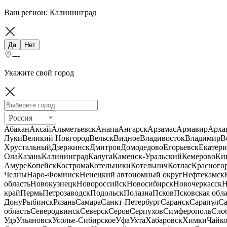
Ваш регион:
Калининград
Да
Нет
---
Укажите свой город
Россия
Абакан
Аксай
Альметьевск
Анапа
Ангарск
Арзамас
Армавир
Арха
Луки
Великий Новгород
Вельск
Видное
Владивосток
Владимир
В
Хрустальный
Дзержинск
Дмитров
Домодедово
Егорьевск
Екатери
Ола
Казань
Калининград
Калуга
Каменск-Уральский
Кемерово
Ки
Амуре
Копейск
Кострома
Котельники
Котельнич
Котлас
Красного
Челны
Наро-Фоминск
Ненецкий автономный округ
Нефтекамск
область
Новокузнецк
Новороссийск
Новосибирск
Новочеркасск
Н
край
Пермь
Петрозаводск
Подольск
Полазна
Псков
Псковская обла
Дону
Рыбинск
Рязань
Самара
Санкт-Петербург
Саранск
Сарапул
Са
область
Северодвинск
Северск
Серов
Серпухов
Симферополь
Сло
Удэ
Ульяновск
Усолье-Сибирское
Уфа
Ухта
Хабаровск
Химки
Чайк