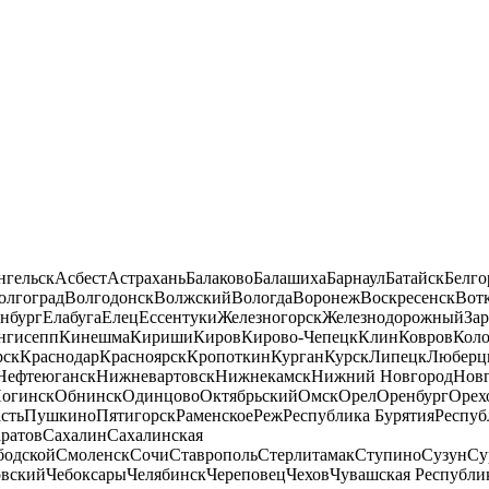
нгельск
Асбест
Астрахань
Балаково
Балашиха
Барнаул
Батайск
Белго
олгоград
Волгодонск
Волжский
Вологда
Воронеж
Воскресенск
Вот
нбург
Елабуга
Елец
Ессентуки
Железногорск
Железнодорожный
За
нгисепп
Кинешма
Кириши
Киров
Кирово-Чепецк
Клин
Ковров
Кол
рск
Краснодар
Красноярск
Кропоткин
Курган
Курск
Липецк
Люберц
Нефтеюганск
Нижневартовск
Нижнекамск
Нижний Новгород
Новг
огинск
Обнинск
Одинцово
Октябрьский
Омск
Орел
Оренбург
Орех
сть
Пушкино
Пятигорск
Раменское
Реж
Республика Бурятия
Респуб
ратов
Сахалин
Сахалинская
бодской
Смоленск
Сочи
Ставрополь
Стерлитамак
Ступино
Сузун
Су
овский
Чебоксары
Челябинск
Череповец
Чехов
Чувашская Республи