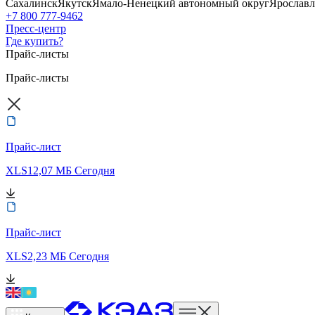
Сахалинск
Якутск
Ямало-Ненецкий автономный округ
Ярославл
+7 800 777-9462
Пресс-центр
Где купить?
Прайс-листы
Прайс-листы
Прайс-лист
XLS
12,07 МБ
Сегодня
Прайс-лист
XLS
2,23 МБ
Сегодня