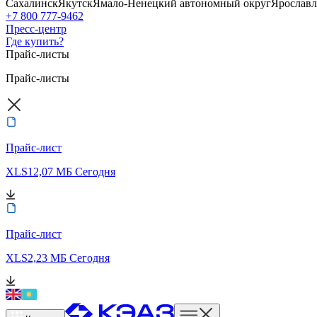
Сахалинск
Якутск
Ямало-Ненецкий автономный округ
Ярославл
+7 800 777-9462
Пресс-центр
Где купить?
Прайс-листы
Прайс-листы
Прайс-лист
XLS
12,07 МБ
Сегодня
Прайс-лист
XLS
2,23 МБ
Сегодня