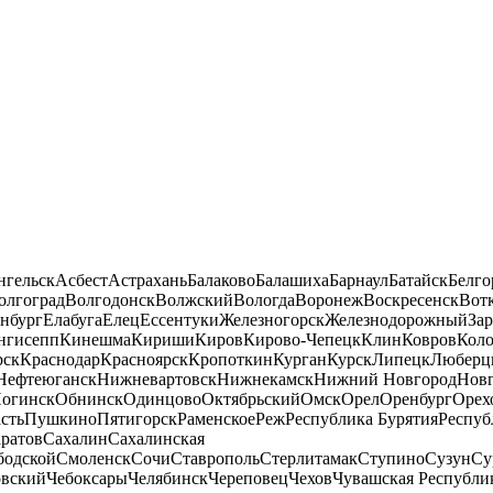
нгельск
Асбест
Астрахань
Балаково
Балашиха
Барнаул
Батайск
Белго
олгоград
Волгодонск
Волжский
Вологда
Воронеж
Воскресенск
Вот
нбург
Елабуга
Елец
Ессентуки
Железногорск
Железнодорожный
За
нгисепп
Кинешма
Кириши
Киров
Кирово-Чепецк
Клин
Ковров
Кол
рск
Краснодар
Красноярск
Кропоткин
Курган
Курск
Липецк
Люберц
Нефтеюганск
Нижневартовск
Нижнекамск
Нижний Новгород
Новг
огинск
Обнинск
Одинцово
Октябрьский
Омск
Орел
Оренбург
Орех
сть
Пушкино
Пятигорск
Раменское
Реж
Республика Бурятия
Респуб
ратов
Сахалин
Сахалинская
бодской
Смоленск
Сочи
Ставрополь
Стерлитамак
Ступино
Сузун
Су
овский
Чебоксары
Челябинск
Череповец
Чехов
Чувашская Республи