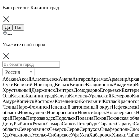
Ваш регион:
Калининград
Да
Нет
---
Укажите свой город
Россия
Абакан
Аксай
Альметьевск
Анапа
Ангарск
Арзамас
Армавир
Арха
Луки
Великий Новгород
Вельск
Видное
Владивосток
Владимир
В
Хрустальный
Дзержинск
Дмитров
Домодедово
Егорьевск
Екатери
Ола
Казань
Калининград
Калуга
Каменск-Уральский
Кемерово
Ки
Амуре
Копейск
Кострома
Котельники
Котельнич
Котлас
Красного
Челны
Наро-Фоминск
Ненецкий автономный округ
Нефтекамск
область
Новокузнецк
Новороссийск
Новосибирск
Новочеркасск
Н
край
Пермь
Петрозаводск
Подольск
Полазна
Псков
Псковская обла
Дону
Рыбинск
Рязань
Самара
Санкт-Петербург
Саранск
Сарапул
Са
область
Северодвинск
Северск
Серов
Серпухов
Симферополь
Сло
Удэ
Ульяновск
Усолье-Сибирское
Уфа
Ухта
Хабаровск
Химки
Чайк