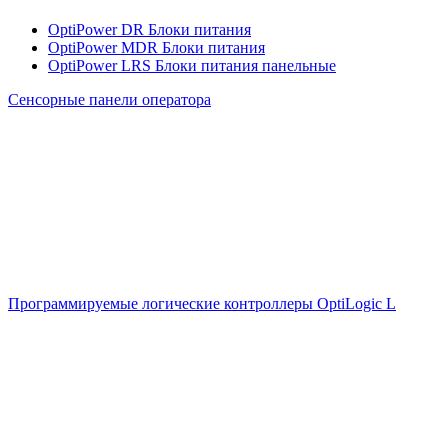
OptiPower DR Блоки питания
OptiPower MDR Блоки питания
OptiPower LRS Блоки питания панельные
Сенсорные панели оператора
Программируемые логические контроллеры OptiLogic L