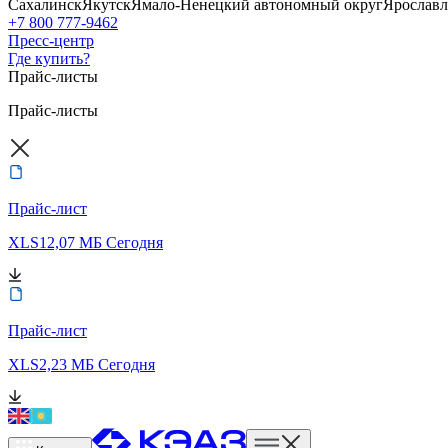
Сахалинск
Якутск
Ямало-Ненецкий автономный округ
Ярославл
+7 800 777-9462
Пресс-центр
Где купить?
Прайс-листы
Прайс-листы
Прайс-лист
XLS
12,07 МБ
Сегодня
Прайс-лист
XLS
2,23 МБ
Сегодня