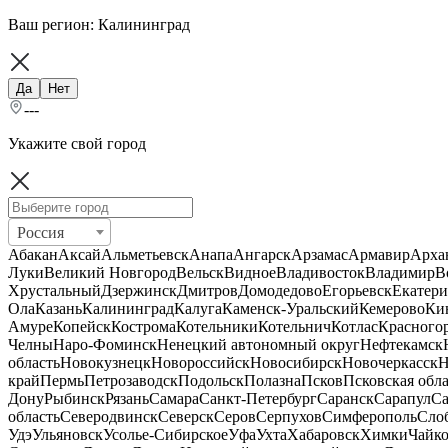
Ваш регион:
Калининград
Да
Нет
---
Укажите свой город
Россия
Абакан
Аксай
Альметьевск
Анапа
Ангарск
Арзамас
Армавир
Арха
Луки
Великий Новгород
Вельск
Видное
Владивосток
Владимир
В
Хрустальный
Дзержинск
Дмитров
Домодедово
Егорьевск
Екатери
Ола
Казань
Калининград
Калуга
Каменск-Уральский
Кемерово
Ки
Амуре
Копейск
Кострома
Котельники
Котельнич
Котлас
Красного
Челны
Наро-Фоминск
Ненецкий автономный округ
Нефтекамск
область
Новокузнецк
Новороссийск
Новосибирск
Новочеркасск
Н
край
Пермь
Петрозаводск
Подольск
Полазна
Псков
Псковская обла
Дону
Рыбинск
Рязань
Самара
Санкт-Петербург
Саранск
Сарапул
Са
область
Северодвинск
Северск
Серов
Серпухов
Симферополь
Сло
Удэ
Ульяновск
Усолье-Сибирское
Уфа
Ухта
Хабаровск
Химки
Чайк