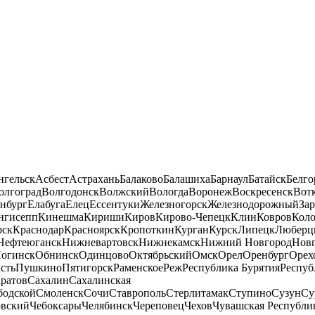
нгельск
Асбест
Астрахань
Балаково
Балашиха
Барнаул
Батайск
Белго
олгоград
Волгодонск
Волжский
Вологда
Воронеж
Воскресенск
Вот
нбург
Елабуга
Елец
Ессентуки
Железногорск
Железнодорожный
За
нгисепп
Кинешма
Кириши
Киров
Кирово-Чепецк
Клин
Ковров
Кол
рск
Краснодар
Красноярск
Кропоткин
Курган
Курск
Липецк
Люберц
Нефтеюганск
Нижневартовск
Нижнекамск
Нижний Новгород
Новг
огинск
Обнинск
Одинцово
Октябрьский
Омск
Орел
Оренбург
Орех
сть
Пушкино
Пятигорск
Раменское
Реж
Республика Бурятия
Респуб
ратов
Сахалин
Сахалинская
бодской
Смоленск
Сочи
Ставрополь
Стерлитамак
Ступино
Сузун
Су
овский
Чебоксары
Челябинск
Череповец
Чехов
Чувашская Республи