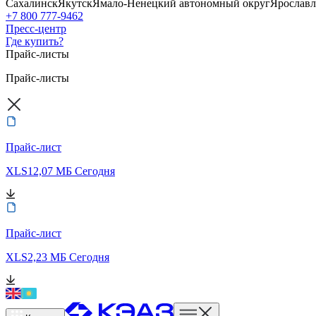
Сахалинск
Якутск
Ямало-Ненецкий автономный округ
Ярославл
+7 800 777-9462
Пресс-центр
Где купить?
Прайс-листы
Прайс-листы
Прайс-лист
XLS
12,07 МБ
Сегодня
Прайс-лист
XLS
2,23 МБ
Сегодня