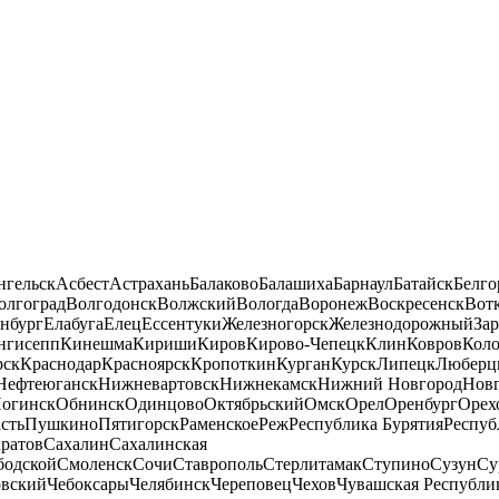
нгельск
Асбест
Астрахань
Балаково
Балашиха
Барнаул
Батайск
Белго
олгоград
Волгодонск
Волжский
Вологда
Воронеж
Воскресенск
Вот
нбург
Елабуга
Елец
Ессентуки
Железногорск
Железнодорожный
За
нгисепп
Кинешма
Кириши
Киров
Кирово-Чепецк
Клин
Ковров
Кол
рск
Краснодар
Красноярск
Кропоткин
Курган
Курск
Липецк
Люберц
Нефтеюганск
Нижневартовск
Нижнекамск
Нижний Новгород
Новг
огинск
Обнинск
Одинцово
Октябрьский
Омск
Орел
Оренбург
Орех
сть
Пушкино
Пятигорск
Раменское
Реж
Республика Бурятия
Респуб
ратов
Сахалин
Сахалинская
бодской
Смоленск
Сочи
Ставрополь
Стерлитамак
Ступино
Сузун
Су
овский
Чебоксары
Челябинск
Череповец
Чехов
Чувашская Республи