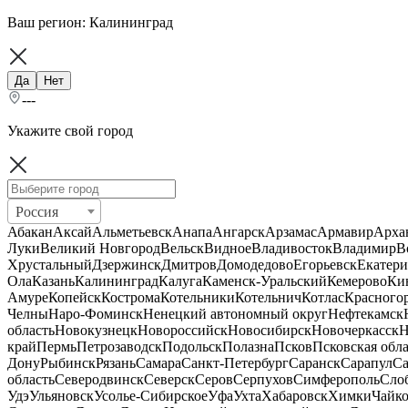
Ваш регион:
Калининград
Да
Нет
---
Укажите свой город
Россия
Абакан
Аксай
Альметьевск
Анапа
Ангарск
Арзамас
Армавир
Арха
Луки
Великий Новгород
Вельск
Видное
Владивосток
Владимир
В
Хрустальный
Дзержинск
Дмитров
Домодедово
Егорьевск
Екатери
Ола
Казань
Калининград
Калуга
Каменск-Уральский
Кемерово
Ки
Амуре
Копейск
Кострома
Котельники
Котельнич
Котлас
Красного
Челны
Наро-Фоминск
Ненецкий автономный округ
Нефтекамск
область
Новокузнецк
Новороссийск
Новосибирск
Новочеркасск
Н
край
Пермь
Петрозаводск
Подольск
Полазна
Псков
Псковская обла
Дону
Рыбинск
Рязань
Самара
Санкт-Петербург
Саранск
Сарапул
Са
область
Северодвинск
Северск
Серов
Серпухов
Симферополь
Сло
Удэ
Ульяновск
Усолье-Сибирское
Уфа
Ухта
Хабаровск
Химки
Чайк