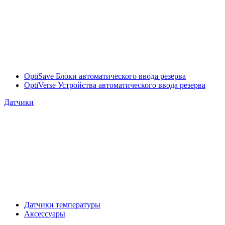
OptiSave Блоки автоматического ввода резерва
OptiVerse Устройства автоматического ввода резерва
Датчики
Датчики температуры
Аксессуары