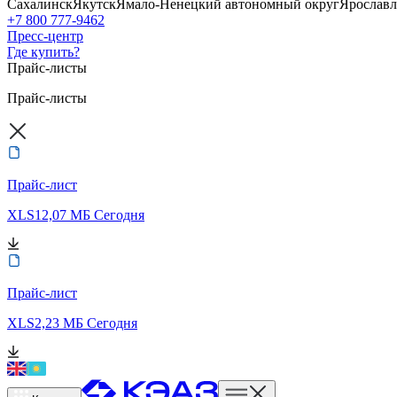
Сахалинск
Якутск
Ямало-Ненецкий автономный округ
Ярославл
+7 800 777-9462
Пресс-центр
Где купить?
Прайс-листы
Прайс-листы
Прайс-лист
XLS
12,07 МБ
Сегодня
Прайс-лист
XLS
2,23 МБ
Сегодня