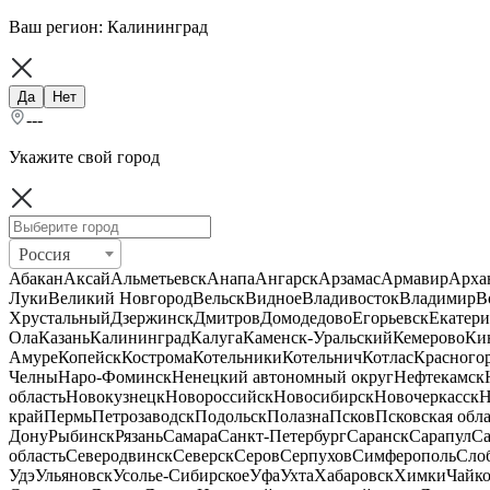
Ваш регион:
Калининград
Да
Нет
---
Укажите свой город
Россия
Абакан
Аксай
Альметьевск
Анапа
Ангарск
Арзамас
Армавир
Арха
Луки
Великий Новгород
Вельск
Видное
Владивосток
Владимир
В
Хрустальный
Дзержинск
Дмитров
Домодедово
Егорьевск
Екатери
Ола
Казань
Калининград
Калуга
Каменск-Уральский
Кемерово
Ки
Амуре
Копейск
Кострома
Котельники
Котельнич
Котлас
Красного
Челны
Наро-Фоминск
Ненецкий автономный округ
Нефтекамск
область
Новокузнецк
Новороссийск
Новосибирск
Новочеркасск
Н
край
Пермь
Петрозаводск
Подольск
Полазна
Псков
Псковская обла
Дону
Рыбинск
Рязань
Самара
Санкт-Петербург
Саранск
Сарапул
Са
область
Северодвинск
Северск
Серов
Серпухов
Симферополь
Сло
Удэ
Ульяновск
Усолье-Сибирское
Уфа
Ухта
Хабаровск
Химки
Чайк