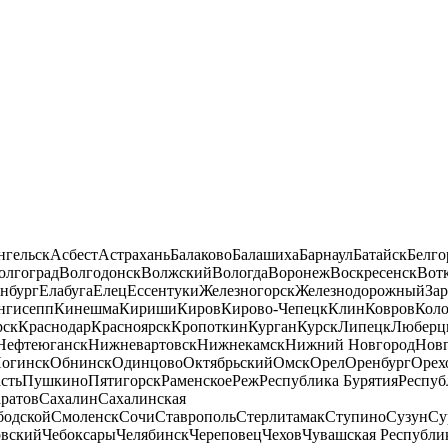
нгельск
Асбест
Астрахань
Балаково
Балашиха
Барнаул
Батайск
Белго
олгоград
Волгодонск
Волжский
Вологда
Воронеж
Воскресенск
Вот
нбург
Елабуга
Елец
Ессентуки
Железногорск
Железнодорожный
За
нгисепп
Кинешма
Кириши
Киров
Кирово-Чепецк
Клин
Ковров
Кол
рск
Краснодар
Красноярск
Кропоткин
Курган
Курск
Липецк
Люберц
Нефтеюганск
Нижневартовск
Нижнекамск
Нижний Новгород
Новг
огинск
Обнинск
Одинцово
Октябрьский
Омск
Орел
Оренбург
Орех
сть
Пушкино
Пятигорск
Раменское
Реж
Республика Бурятия
Респуб
ратов
Сахалин
Сахалинская
бодской
Смоленск
Сочи
Ставрополь
Стерлитамак
Ступино
Сузун
Су
овский
Чебоксары
Челябинск
Череповец
Чехов
Чувашская Республи