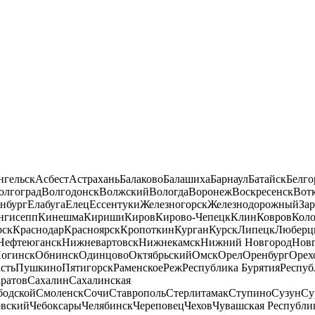
нгельск
Асбест
Астрахань
Балаково
Балашиха
Барнаул
Батайск
Белго
олгоград
Волгодонск
Волжский
Вологда
Воронеж
Воскресенск
Вот
нбург
Елабуга
Елец
Ессентуки
Железногорск
Железнодорожный
За
нгисепп
Кинешма
Кириши
Киров
Кирово-Чепецк
Клин
Ковров
Кол
рск
Краснодар
Красноярск
Кропоткин
Курган
Курск
Липецк
Люберц
Нефтеюганск
Нижневартовск
Нижнекамск
Нижний Новгород
Новг
огинск
Обнинск
Одинцово
Октябрьский
Омск
Орел
Оренбург
Орех
сть
Пушкино
Пятигорск
Раменское
Реж
Республика Бурятия
Респуб
ратов
Сахалин
Сахалинская
бодской
Смоленск
Сочи
Ставрополь
Стерлитамак
Ступино
Сузун
Су
овский
Чебоксары
Челябинск
Череповец
Чехов
Чувашская Республи