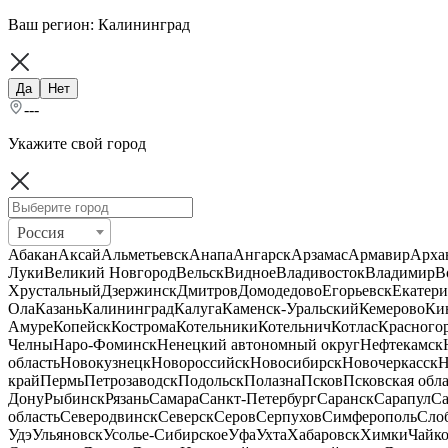
Ваш регион:
Калининград
Да
Нет
---
Укажите свой город
Россия
Абакан
Аксай
Альметьевск
Анапа
Ангарск
Арзамас
Армавир
Арха
Луки
Великий Новгород
Вельск
Видное
Владивосток
Владимир
В
Хрустальный
Дзержинск
Дмитров
Домодедово
Егорьевск
Екатери
Ола
Казань
Калининград
Калуга
Каменск-Уральский
Кемерово
Ки
Амуре
Копейск
Кострома
Котельники
Котельнич
Котлас
Красного
Челны
Наро-Фоминск
Ненецкий автономный округ
Нефтекамск
область
Новокузнецк
Новороссийск
Новосибирск
Новочеркасск
Н
край
Пермь
Петрозаводск
Подольск
Полазна
Псков
Псковская обла
Дону
Рыбинск
Рязань
Самара
Санкт-Петербург
Саранск
Сарапул
Са
область
Северодвинск
Северск
Серов
Серпухов
Симферополь
Сло
Удэ
Ульяновск
Усолье-Сибирское
Уфа
Ухта
Хабаровск
Химки
Чайк