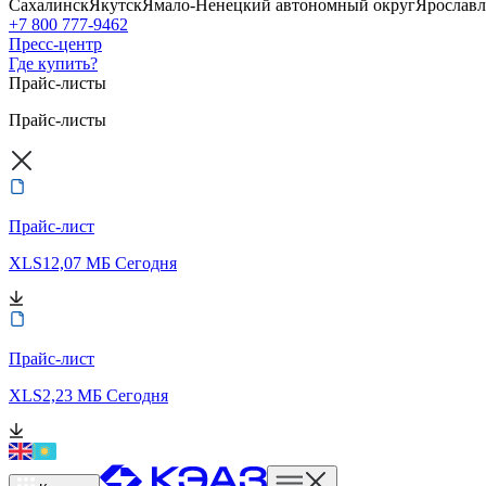
Сахалинск
Якутск
Ямало-Ненецкий автономный округ
Ярославл
+7 800 777-9462
Пресс-центр
Где купить?
Прайс-листы
Прайс-листы
Прайс-лист
XLS
12,07 МБ
Сегодня
Прайс-лист
XLS
2,23 МБ
Сегодня