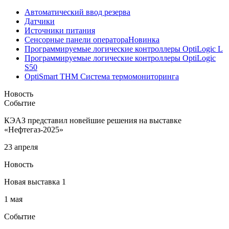
Автоматический ввод резерва
Датчики
Источники питания
Сенсорные панели оператора
Новинка
Программируемые логические контроллеры OptiLogic L
Программируемые логические контроллеры OptiLogic
S50
OptiSmart THM Система термомониторинга
Новость
Событие
КЭАЗ представил новейшие решения на выставке
«Нефтегаз-2025»
23 апреля
Новость
Новая выставка 1
1 мая
Событие