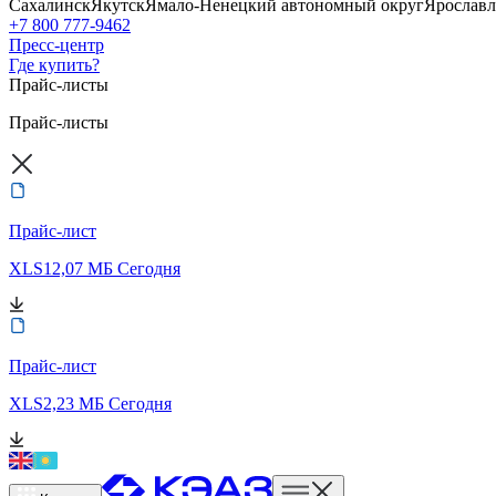
Сахалинск
Якутск
Ямало-Ненецкий автономный округ
Ярославл
+7 800 777-9462
Пресс-центр
Где купить?
Прайс-листы
Прайс-листы
Прайс-лист
XLS
12,07 МБ
Сегодня
Прайс-лист
XLS
2,23 МБ
Сегодня