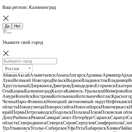
Ваш регион:
Калининград
Да
Нет
---
Укажите свой город
Россия
Абакан
Аксай
Альметьевск
Анапа
Ангарск
Арзамас
Армавир
Арха
Луки
Великий Новгород
Вельск
Видное
Владивосток
Владимир
В
Хрустальный
Дзержинск
Дмитров
Домодедово
Егорьевск
Екатери
Ола
Казань
Калининград
Калуга
Каменск-Уральский
Кемерово
Ки
Амуре
Копейск
Кострома
Котельники
Котельнич
Котлас
Красного
Челны
Наро-Фоминск
Ненецкий автономный округ
Нефтекамск
область
Новокузнецк
Новороссийск
Новосибирск
Новочеркасск
Н
край
Пермь
Петрозаводск
Подольск
Полазна
Псков
Псковская обла
Дону
Рыбинск
Рязань
Самара
Санкт-Петербург
Саранск
Сарапул
Са
область
Северодвинск
Северск
Серов
Серпухов
Симферополь
Сло
Удэ
Ульяновск
Усолье-Сибирское
Уфа
Ухта
Хабаровск
Химки
Чайк