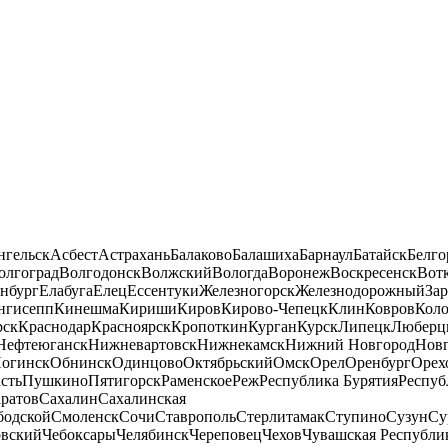
нгельск
Асбест
Астрахань
Балаково
Балашиха
Барнаул
Батайск
Белго
олгоград
Волгодонск
Волжский
Вологда
Воронеж
Воскресенск
Вот
нбург
Елабуга
Елец
Ессентуки
Железногорск
Железнодорожный
За
нгисепп
Кинешма
Кириши
Киров
Кирово-Чепецк
Клин
Ковров
Кол
рск
Краснодар
Красноярск
Кропоткин
Курган
Курск
Липецк
Люберц
Нефтеюганск
Нижневартовск
Нижнекамск
Нижний Новгород
Новг
огинск
Обнинск
Одинцово
Октябрьский
Омск
Орел
Оренбург
Орех
сть
Пушкино
Пятигорск
Раменское
Реж
Республика Бурятия
Респуб
ратов
Сахалин
Сахалинская
бодской
Смоленск
Сочи
Ставрополь
Стерлитамак
Ступино
Сузун
Су
овский
Чебоксары
Челябинск
Череповец
Чехов
Чувашская Республи