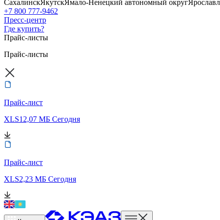
Сахалинск
Якутск
Ямало-Ненецкий автономный округ
Ярославл
+7 800 777-9462
Пресс-центр
Где купить?
Прайс-листы
Прайс-листы
Прайс-лист
XLS
12,07 МБ
Сегодня
Прайс-лист
XLS
2,23 МБ
Сегодня