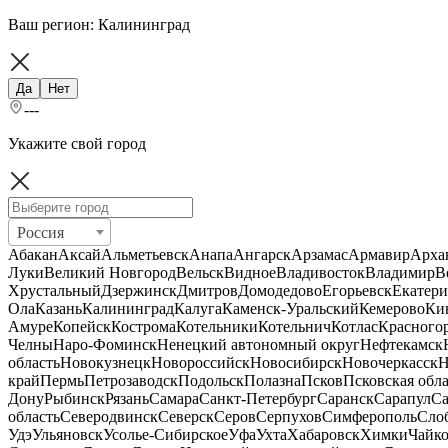
Ваш регион:
Калининград
Да
Нет
---
Укажите свой город
Россия
Абакан
Аксай
Альметьевск
Анапа
Ангарск
Арзамас
Армавир
Арха
Луки
Великий Новгород
Вельск
Видное
Владивосток
Владимир
В
Хрустальный
Дзержинск
Дмитров
Домодедово
Егорьевск
Екатери
Ола
Казань
Калининград
Калуга
Каменск-Уральский
Кемерово
Ки
Амуре
Копейск
Кострома
Котельники
Котельнич
Котлас
Красного
Челны
Наро-Фоминск
Ненецкий автономный округ
Нефтекамск
область
Новокузнецк
Новороссийск
Новосибирск
Новочеркасск
Н
край
Пермь
Петрозаводск
Подольск
Полазна
Псков
Псковская обла
Дону
Рыбинск
Рязань
Самара
Санкт-Петербург
Саранск
Сарапул
Са
область
Северодвинск
Северск
Серов
Серпухов
Симферополь
Сло
Удэ
Ульяновск
Усолье-Сибирское
Уфа
Ухта
Хабаровск
Химки
Чайк