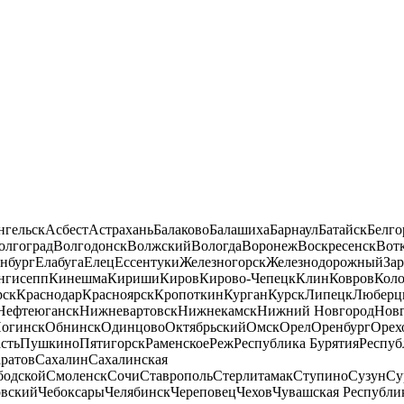
нгельск
Асбест
Астрахань
Балаково
Балашиха
Барнаул
Батайск
Белго
олгоград
Волгодонск
Волжский
Вологда
Воронеж
Воскресенск
Вот
нбург
Елабуга
Елец
Ессентуки
Железногорск
Железнодорожный
За
нгисепп
Кинешма
Кириши
Киров
Кирово-Чепецк
Клин
Ковров
Кол
рск
Краснодар
Красноярск
Кропоткин
Курган
Курск
Липецк
Люберц
Нефтеюганск
Нижневартовск
Нижнекамск
Нижний Новгород
Новг
огинск
Обнинск
Одинцово
Октябрьский
Омск
Орел
Оренбург
Орех
сть
Пушкино
Пятигорск
Раменское
Реж
Республика Бурятия
Респуб
ратов
Сахалин
Сахалинская
бодской
Смоленск
Сочи
Ставрополь
Стерлитамак
Ступино
Сузун
Су
овский
Чебоксары
Челябинск
Череповец
Чехов
Чувашская Республи