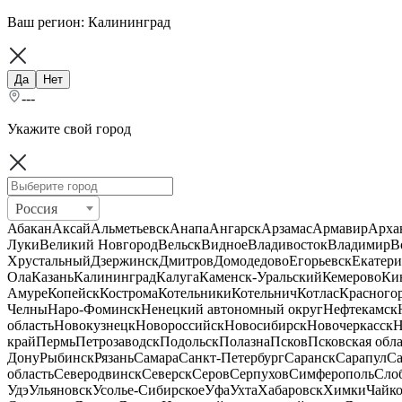
Ваш регион:
Калининград
Да
Нет
---
Укажите свой город
Россия
Абакан
Аксай
Альметьевск
Анапа
Ангарск
Арзамас
Армавир
Арха
Луки
Великий Новгород
Вельск
Видное
Владивосток
Владимир
В
Хрустальный
Дзержинск
Дмитров
Домодедово
Егорьевск
Екатери
Ола
Казань
Калининград
Калуга
Каменск-Уральский
Кемерово
Ки
Амуре
Копейск
Кострома
Котельники
Котельнич
Котлас
Красного
Челны
Наро-Фоминск
Ненецкий автономный округ
Нефтекамск
область
Новокузнецк
Новороссийск
Новосибирск
Новочеркасск
Н
край
Пермь
Петрозаводск
Подольск
Полазна
Псков
Псковская обла
Дону
Рыбинск
Рязань
Самара
Санкт-Петербург
Саранск
Сарапул
Са
область
Северодвинск
Северск
Серов
Серпухов
Симферополь
Сло
Удэ
Ульяновск
Усолье-Сибирское
Уфа
Ухта
Хабаровск
Химки
Чайк