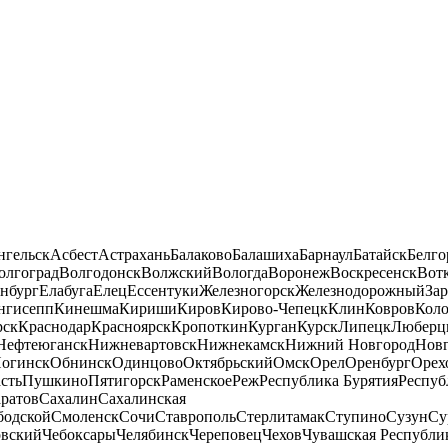
нгельск
Асбест
Астрахань
Балаково
Балашиха
Барнаул
Батайск
Белго
олгоград
Волгодонск
Волжский
Вологда
Воронеж
Воскресенск
Вот
нбург
Елабуга
Елец
Ессентуки
Железногорск
Железнодорожный
За
нгисепп
Кинешма
Кириши
Киров
Кирово-Чепецк
Клин
Ковров
Кол
рск
Краснодар
Красноярск
Кропоткин
Курган
Курск
Липецк
Люберц
Нефтеюганск
Нижневартовск
Нижнекамск
Нижний Новгород
Новг
огинск
Обнинск
Одинцово
Октябрьский
Омск
Орел
Оренбург
Орех
сть
Пушкино
Пятигорск
Раменское
Реж
Республика Бурятия
Респуб
ратов
Сахалин
Сахалинская
бодской
Смоленск
Сочи
Ставрополь
Стерлитамак
Ступино
Сузун
Су
овский
Чебоксары
Челябинск
Череповец
Чехов
Чувашская Республи