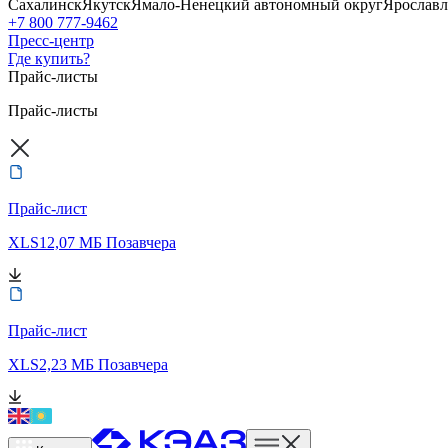
Сахалинск
Якутск
Ямало-Ненецкий автономный округ
Ярославл
+7 800 777-9462
Пресс-центр
Где купить?
Прайс-листы
Прайс-листы
Прайс-лист
XLS
12,07 МБ
Позавчера
Прайс-лист
XLS
2,23 МБ
Позавчера