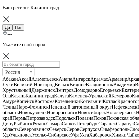
Ваш регион:
Калининград
Да
Нет
---
Укажите свой город
Россия
Абакан
Аксай
Альметьевск
Анапа
Ангарск
Арзамас
Армавир
Арха
Луки
Великий Новгород
Вельск
Видное
Владивосток
Владимир
В
Хрустальный
Дзержинск
Дмитров
Домодедово
Егорьевск
Екатери
Ола
Казань
Калининград
Калуга
Каменск-Уральский
Кемерово
Ки
Амуре
Копейск
Кострома
Котельники
Котельнич
Котлас
Красного
Челны
Наро-Фоминск
Ненецкий автономный округ
Нефтекамск
область
Новокузнецк
Новороссийск
Новосибирск
Новочеркасск
Н
край
Пермь
Петрозаводск
Подольск
Полазна
Псков
Псковская обла
Дону
Рыбинск
Рязань
Самара
Санкт-Петербург
Саранск
Сарапул
Са
область
Северодвинск
Северск
Серов
Серпухов
Симферополь
Сло
Удэ
Ульяновск
Усолье-Сибирское
Уфа
Ухта
Хабаровск
Химки
Чайк