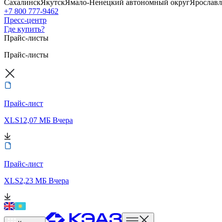
Сахалинск
Якутск
Ямало-Ненецкий автономный округ
Ярославл
+7 800 777-9462
Пресс-центр
Где купить?
Прайс-листы
Прайс-листы
Прайс-лист
XLS
12,07 МБ
Вчера
Прайс-лист
XLS
2,23 МБ
Вчера