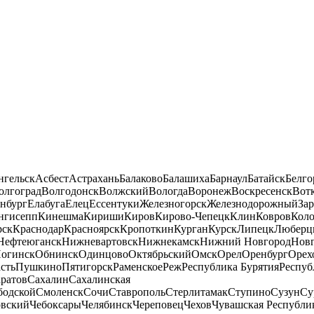
нгельск
Асбест
Астрахань
Балаково
Балашиха
Барнаул
Батайск
Белго
олгоград
Волгодонск
Волжский
Вологда
Воронеж
Воскресенск
Вот
нбург
Елабуга
Елец
Ессентуки
Железногорск
Железнодорожный
За
нгисепп
Кинешма
Кириши
Киров
Кирово-Чепецк
Клин
Ковров
Кол
рск
Краснодар
Красноярск
Кропоткин
Курган
Курск
Липецк
Люберц
Нефтеюганск
Нижневартовск
Нижнекамск
Нижний Новгород
Новг
огинск
Обнинск
Одинцово
Октябрьский
Омск
Орел
Оренбург
Орех
сть
Пушкино
Пятигорск
Раменское
Реж
Республика Бурятия
Респуб
ратов
Сахалин
Сахалинская
бодской
Смоленск
Сочи
Ставрополь
Стерлитамак
Ступино
Сузун
Су
овский
Чебоксары
Челябинск
Череповец
Чехов
Чувашская Республи