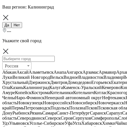
Ваш регион:
Калининград
Да
Нет
---
Укажите свой город
Россия
Абакан
Аксай
Альметьевск
Анапа
Ангарск
Арзамас
Армавир
Арха
Луки
Великий Новгород
Вельск
Видное
Владивосток
Владимир
В
Хрустальный
Дзержинск
Дмитров
Домодедово
Егорьевск
Екатери
Ола
Казань
Калининград
Калуга
Каменск-Уральский
Кемерово
Ки
Амуре
Копейск
Кострома
Котельники
Котельнич
Котлас
Красного
Челны
Наро-Фоминск
Ненецкий автономный округ
Нефтекамск
область
Новокузнецк
Новороссийск
Новосибирск
Новочеркасск
Н
край
Пермь
Петрозаводск
Подольск
Полазна
Псков
Псковская обла
Дону
Рыбинск
Рязань
Самара
Санкт-Петербург
Саранск
Сарапул
Са
область
Северодвинск
Северск
Серов
Серпухов
Симферополь
Сло
Удэ
Ульяновск
Усолье-Сибирское
Уфа
Ухта
Хабаровск
Химки
Чайк