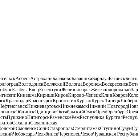
нгельск
Асбест
Астрахань
Балаково
Балашиха
Барнаул
Батайск
Белго
олгоград
Волгодонск
Волжский
Вологда
Воронеж
Воскресенск
Вот
нбург
Елабуга
Елец
Ессентуки
Железногорск
Железнодорожный
За
нгисепп
Кинешма
Кириши
Киров
Кирово-Чепецк
Клин
Ковров
Кол
рск
Краснодар
Красноярск
Кропоткин
Курган
Курск
Липецк
Люберц
Нефтеюганск
Нижневартовск
Нижнекамск
Нижний Новгород
Новг
огинск
Обнинск
Одинцово
Октябрьский
Омск
Орел
Оренбург
Орех
сть
Пушкино
Пятигорск
Раменское
Реж
Республика Бурятия
Респуб
ратов
Сахалин
Сахалинская
бодской
Смоленск
Сочи
Ставрополь
Стерлитамак
Ступино
Сузун
Су
овский
Чебоксары
Челябинск
Череповец
Чехов
Чувашская Республи