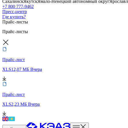
Сахалинск
Якутск
Ямало-Ненецкий автономный округ
Ярославл
+7 800 777-9462
Пресс-центр
Где купить?
Прайс-листы
Прайс-листы
Прайс-лист
XLS
12,07 МБ
Вчера
Прайс-лист
XLS
2,23 МБ
Вчера