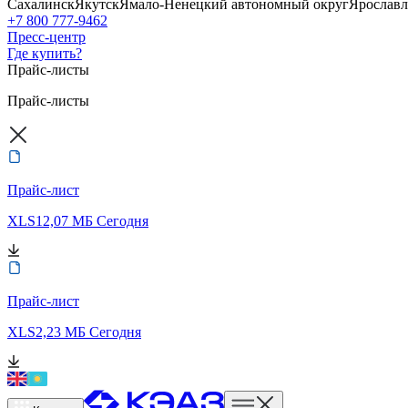
Сахалинск
Якутск
Ямало-Ненецкий автономный округ
Ярославл
+7 800 777-9462
Пресс-центр
Где купить?
Прайс-листы
Прайс-листы
Прайс-лист
XLS
12,07 МБ
Сегодня
Прайс-лист
XLS
2,23 МБ
Сегодня