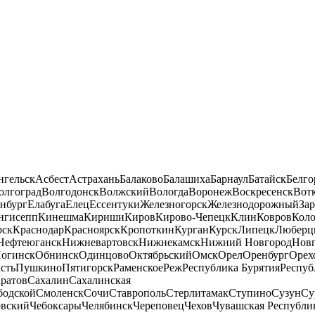
нгельск
Асбест
Астрахань
Балаково
Балашиха
Барнаул
Батайск
Белго
олгоград
Волгодонск
Волжский
Вологда
Воронеж
Воскресенск
Вот
нбург
Елабуга
Елец
Ессентуки
Железногорск
Железнодорожный
За
нгисепп
Кинешма
Кириши
Киров
Кирово-Чепецк
Клин
Ковров
Кол
рск
Краснодар
Красноярск
Кропоткин
Курган
Курск
Липецк
Люберц
Нефтеюганск
Нижневартовск
Нижнекамск
Нижний Новгород
Новг
огинск
Обнинск
Одинцово
Октябрьский
Омск
Орел
Оренбург
Орех
сть
Пушкино
Пятигорск
Раменское
Реж
Республика Бурятия
Респуб
ратов
Сахалин
Сахалинская
бодской
Смоленск
Сочи
Ставрополь
Стерлитамак
Ступино
Сузун
Су
овский
Чебоксары
Челябинск
Череповец
Чехов
Чувашская Республи