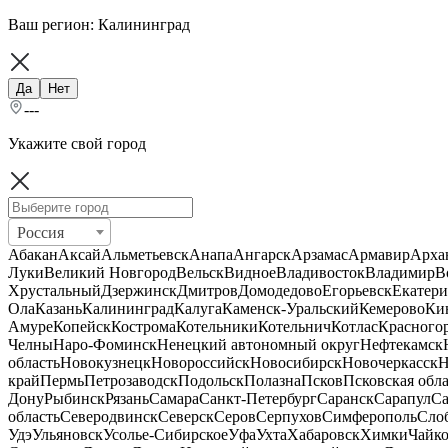
Ваш регион:
Калининград
Да
Нет
---
Укажите свой город
Россия
Абакан
Аксай
Альметьевск
Анапа
Ангарск
Арзамас
Армавир
Арха
Луки
Великий Новгород
Вельск
Видное
Владивосток
Владимир
В
Хрустальный
Дзержинск
Дмитров
Домодедово
Егорьевск
Екатери
Ола
Казань
Калининград
Калуга
Каменск-Уральский
Кемерово
Ки
Амуре
Копейск
Кострома
Котельники
Котельнич
Котлас
Красного
Челны
Наро-Фоминск
Ненецкий автономный округ
Нефтекамск
область
Новокузнецк
Новороссийск
Новосибирск
Новочеркасск
Н
край
Пермь
Петрозаводск
Подольск
Полазна
Псков
Псковская обла
Дону
Рыбинск
Рязань
Самара
Санкт-Петербург
Саранск
Сарапул
Са
область
Северодвинск
Северск
Серов
Серпухов
Симферополь
Сло
Удэ
Ульяновск
Усолье-Сибирское
Уфа
Ухта
Хабаровск
Химки
Чайк