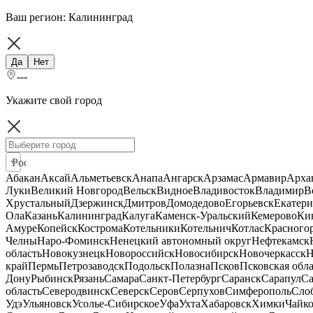
Ваш регион:
Калининград
Да
Нет
---
Укажите свой город
Россия
Абакан
Аксай
Альметьевск
Анапа
Ангарск
Арзамас
Армавир
Арха
Луки
Великий Новгород
Вельск
Видное
Владивосток
Владимир
В
Хрустальный
Дзержинск
Дмитров
Домодедово
Егорьевск
Екатери
Ола
Казань
Калининград
Калуга
Каменск-Уральский
Кемерово
Ки
Амуре
Копейск
Кострома
Котельники
Котельнич
Котлас
Красного
Челны
Наро-Фоминск
Ненецкий автономный округ
Нефтекамск
область
Новокузнецк
Новороссийск
Новосибирск
Новочеркасск
Н
край
Пермь
Петрозаводск
Подольск
Полазна
Псков
Псковская обла
Дону
Рыбинск
Рязань
Самара
Санкт-Петербург
Саранск
Сарапул
Са
область
Северодвинск
Северск
Серов
Серпухов
Симферополь
Сло
Удэ
Ульяновск
Усолье-Сибирское
Уфа
Ухта
Хабаровск
Химки
Чайк