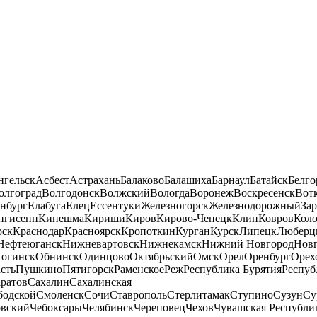
нгельск
Асбест
Астрахань
Балаково
Балашиха
Барнаул
Батайск
Белго
олгоград
Волгодонск
Волжский
Вологда
Воронеж
Воскресенск
Вот
нбург
Елабуга
Елец
Ессентуки
Железногорск
Железнодорожный
За
нгисепп
Кинешма
Кириши
Киров
Кирово-Чепецк
Клин
Ковров
Кол
рск
Краснодар
Красноярск
Кропоткин
Курган
Курск
Липецк
Люберц
Нефтеюганск
Нижневартовск
Нижнекамск
Нижний Новгород
Новг
огинск
Обнинск
Одинцово
Октябрьский
Омск
Орел
Оренбург
Орех
сть
Пушкино
Пятигорск
Раменское
Реж
Республика Бурятия
Респуб
ратов
Сахалин
Сахалинская
бодской
Смоленск
Сочи
Ставрополь
Стерлитамак
Ступино
Сузун
Су
овский
Чебоксары
Челябинск
Череповец
Чехов
Чувашская Республи