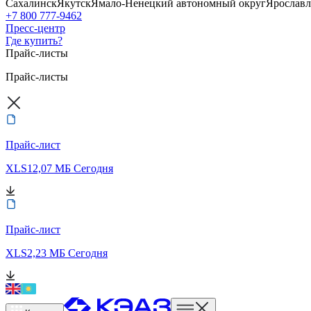
Сахалинск
Якутск
Ямало-Ненецкий автономный округ
Ярославл
+7 800 777-9462
Пресс-центр
Где купить?
Прайс-листы
Прайс-листы
Прайс-лист
XLS
12,07 МБ
Сегодня
Прайс-лист
XLS
2,23 МБ
Сегодня