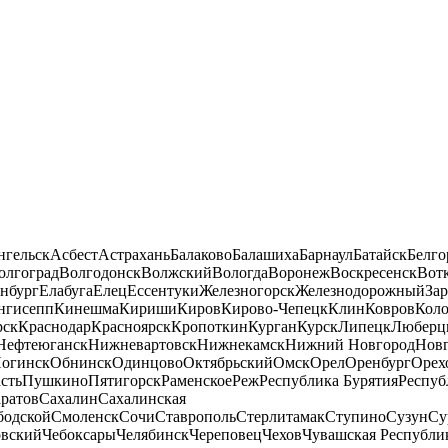
нгельск
Асбест
Астрахань
Балаково
Балашиха
Барнаул
Батайск
Белго
олгоград
Волгодонск
Волжский
Вологда
Воронеж
Воскресенск
Вот
нбург
Елабуга
Елец
Ессентуки
Железногорск
Железнодорожный
За
нгисепп
Кинешма
Кириши
Киров
Кирово-Чепецк
Клин
Ковров
Кол
рск
Краснодар
Красноярск
Кропоткин
Курган
Курск
Липецк
Люберц
Нефтеюганск
Нижневартовск
Нижнекамск
Нижний Новгород
Новг
огинск
Обнинск
Одинцово
Октябрьский
Омск
Орел
Оренбург
Орех
сть
Пушкино
Пятигорск
Раменское
Реж
Республика Бурятия
Респуб
ратов
Сахалин
Сахалинская
бодской
Смоленск
Сочи
Ставрополь
Стерлитамак
Ступино
Сузун
Су
овский
Чебоксары
Челябинск
Череповец
Чехов
Чувашская Республи