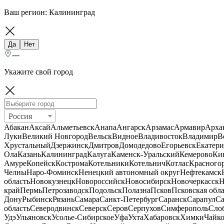
Ваш регион:
Калининград
Да
Нет
---
Укажите свой город
Россия
Абакан
Аксай
Альметьевск
Анапа
Ангарск
Арзамас
Армавир
Арха
Луки
Великий Новгород
Вельск
Видное
Владивосток
Владимир
В
Хрустальный
Дзержинск
Дмитров
Домодедово
Егорьевск
Екатери
Ола
Казань
Калининград
Калуга
Каменск-Уральский
Кемерово
Ки
Амуре
Копейск
Кострома
Котельники
Котельнич
Котлас
Красного
Челны
Наро-Фоминск
Ненецкий автономный округ
Нефтекамск
область
Новокузнецк
Новороссийск
Новосибирск
Новочеркасск
Н
край
Пермь
Петрозаводск
Подольск
Полазна
Псков
Псковская обла
Дону
Рыбинск
Рязань
Самара
Санкт-Петербург
Саранск
Сарапул
Са
область
Северодвинск
Северск
Серов
Серпухов
Симферополь
Сло
Удэ
Ульяновск
Усолье-Сибирское
Уфа
Ухта
Хабаровск
Химки
Чайк