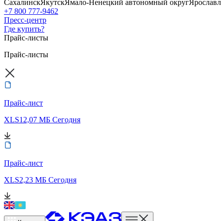
Сахалинск
Якутск
Ямало-Ненецкий автономный округ
Ярославл
+7 800 777-9462
Пресс-центр
Где купить?
Прайс-листы
Прайс-листы
Прайс-лист
XLS
12,07 МБ
Сегодня
Прайс-лист
XLS
2,23 МБ
Сегодня