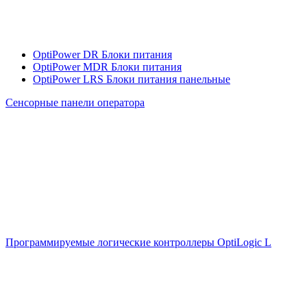
OptiPower DR Блоки питания
OptiPower MDR Блоки питания
OptiPower LRS Блоки питания панельные
Сенсорные панели оператора
Программируемые логические контроллеры OptiLogic L