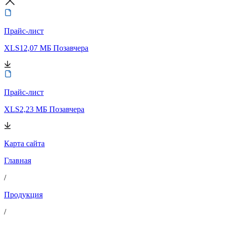
Прайс-лист
XLS
12,07 МБ
Позавчера
Прайс-лист
XLS
2,23 МБ
Позавчера
Карта сайта
Главная
/
Продукция
/