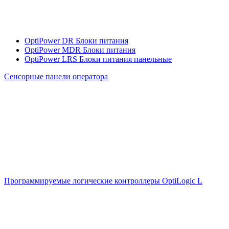
OptiPower DR Блоки питания
OptiPower MDR Блоки питания
OptiPower LRS Блоки питания панельные
Сенсорные панели оператора
Программируемые логические контроллеры OptiLogic L