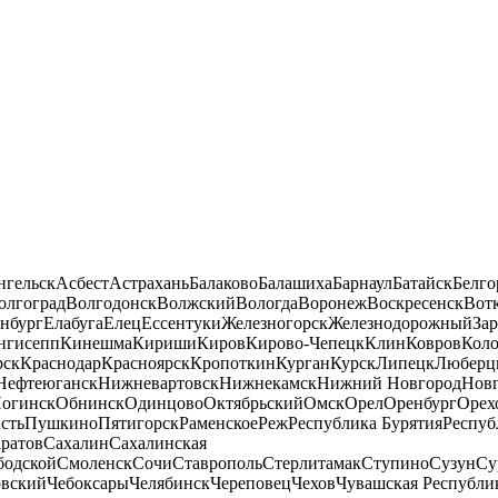
нгельск
Асбест
Астрахань
Балаково
Балашиха
Барнаул
Батайск
Белго
олгоград
Волгодонск
Волжский
Вологда
Воронеж
Воскресенск
Вот
нбург
Елабуга
Елец
Ессентуки
Железногорск
Железнодорожный
За
нгисепп
Кинешма
Кириши
Киров
Кирово-Чепецк
Клин
Ковров
Кол
рск
Краснодар
Красноярск
Кропоткин
Курган
Курск
Липецк
Люберц
Нефтеюганск
Нижневартовск
Нижнекамск
Нижний Новгород
Новг
огинск
Обнинск
Одинцово
Октябрьский
Омск
Орел
Оренбург
Орех
сть
Пушкино
Пятигорск
Раменское
Реж
Республика Бурятия
Респуб
ратов
Сахалин
Сахалинская
бодской
Смоленск
Сочи
Ставрополь
Стерлитамак
Ступино
Сузун
Су
овский
Чебоксары
Челябинск
Череповец
Чехов
Чувашская Республи