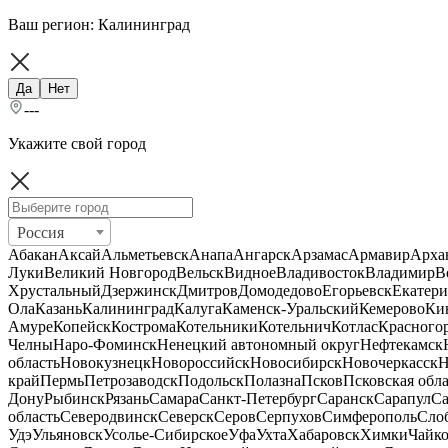
Ваш регион:
Калининград
Да
Нет
---
Укажите свой город
Россия
Абакан
Аксай
Альметьевск
Анапа
Ангарск
Арзамас
Армавир
Арха
Луки
Великий Новгород
Вельск
Видное
Владивосток
Владимир
В
Хрустальный
Дзержинск
Дмитров
Домодедово
Егорьевск
Екатери
Ола
Казань
Калининград
Калуга
Каменск-Уральский
Кемерово
Ки
Амуре
Копейск
Кострома
Котельники
Котельнич
Котлас
Красного
Челны
Наро-Фоминск
Ненецкий автономный округ
Нефтекамск
область
Новокузнецк
Новороссийск
Новосибирск
Новочеркасск
Н
край
Пермь
Петрозаводск
Подольск
Полазна
Псков
Псковская обла
Дону
Рыбинск
Рязань
Самара
Санкт-Петербург
Саранск
Сарапул
Са
область
Северодвинск
Северск
Серов
Серпухов
Симферополь
Сло
Удэ
Ульяновск
Усолье-Сибирское
Уфа
Ухта
Хабаровск
Химки
Чайк