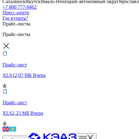
Сахалинск
Якутск
Ямало-Ненецкий автономный округ
Ярославл
+7 800 777-9462
Пресс-центр
Где купить?
Прайс-листы
Прайс-листы
Прайс-лист
XLS
12,07 МБ
Вчера
Прайс-лист
XLS
2,23 МБ
Вчера