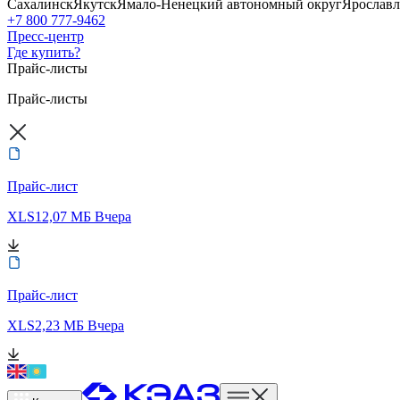
Сахалинск
Якутск
Ямало-Ненецкий автономный округ
Ярославл
+7 800 777-9462
Пресс-центр
Где купить?
Прайс-листы
Прайс-листы
Прайс-лист
XLS
12,07 МБ
Вчера
Прайс-лист
XLS
2,23 МБ
Вчера