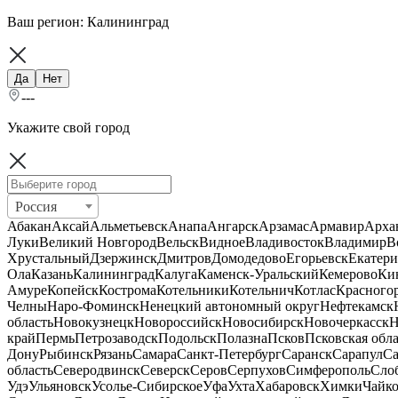
Ваш регион:
Калининград
Да
Нет
---
Укажите свой город
Россия
Абакан
Аксай
Альметьевск
Анапа
Ангарск
Арзамас
Армавир
Арха
Луки
Великий Новгород
Вельск
Видное
Владивосток
Владимир
В
Хрустальный
Дзержинск
Дмитров
Домодедово
Егорьевск
Екатери
Ола
Казань
Калининград
Калуга
Каменск-Уральский
Кемерово
Ки
Амуре
Копейск
Кострома
Котельники
Котельнич
Котлас
Красного
Челны
Наро-Фоминск
Ненецкий автономный округ
Нефтекамск
область
Новокузнецк
Новороссийск
Новосибирск
Новочеркасск
Н
край
Пермь
Петрозаводск
Подольск
Полазна
Псков
Псковская обла
Дону
Рыбинск
Рязань
Самара
Санкт-Петербург
Саранск
Сарапул
Са
область
Северодвинск
Северск
Серов
Серпухов
Симферополь
Сло
Удэ
Ульяновск
Усолье-Сибирское
Уфа
Ухта
Хабаровск
Химки
Чайк