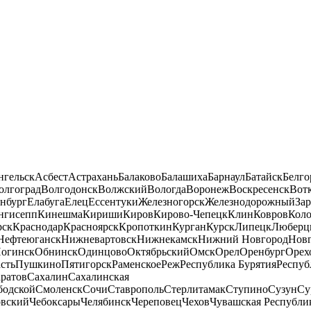
нгельск
Асбест
Астрахань
Балаково
Балашиха
Барнаул
Батайск
Белго
олгоград
Волгодонск
Волжский
Вологда
Воронеж
Воскресенск
Вот
нбург
Елабуга
Елец
Ессентуки
Железногорск
Железнодорожный
За
нгисепп
Кинешма
Кириши
Киров
Кирово-Чепецк
Клин
Ковров
Кол
рск
Краснодар
Красноярск
Кропоткин
Курган
Курск
Липецк
Люберц
Нефтеюганск
Нижневартовск
Нижнекамск
Нижний Новгород
Новг
огинск
Обнинск
Одинцово
Октябрьский
Омск
Орел
Оренбург
Орех
сть
Пушкино
Пятигорск
Раменское
Реж
Республика Бурятия
Респуб
ратов
Сахалин
Сахалинская
бодской
Смоленск
Сочи
Ставрополь
Стерлитамак
Ступино
Сузун
Су
овский
Чебоксары
Челябинск
Череповец
Чехов
Чувашская Республи