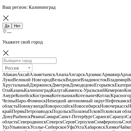
Ваш регион:
Калининград
Да
Нет
---
Укажите свой город
Россия
Абакан
Аксай
Альметьевск
Анапа
Ангарск
Арзамас
Армавир
Арха
Луки
Великий Новгород
Вельск
Видное
Владивосток
Владимир
В
Хрустальный
Дзержинск
Дмитров
Домодедово
Егорьевск
Екатери
Ола
Казань
Калининград
Калуга
Каменск-Уральский
Кемерово
Ки
Амуре
Копейск
Кострома
Котельники
Котельнич
Котлас
Красного
Челны
Наро-Фоминск
Ненецкий автономный округ
Нефтекамск
область
Новокузнецк
Новороссийск
Новосибирск
Новочеркасск
Н
край
Пермь
Петрозаводск
Подольск
Полазна
Псков
Псковская обла
Дону
Рыбинск
Рязань
Самара
Санкт-Петербург
Саранск
Сарапул
Са
область
Северодвинск
Северск
Серов
Серпухов
Симферополь
Сло
Удэ
Ульяновск
Усолье-Сибирское
Уфа
Ухта
Хабаровск
Химки
Чайк