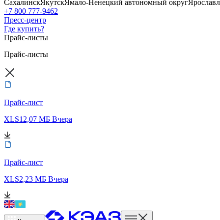
Сахалинск
Якутск
Ямало-Ненецкий автономный округ
Ярославл
+7 800 777-9462
Пресс-центр
Где купить?
Прайс-листы
Прайс-листы
Прайс-лист
XLS
12,07 МБ
Вчера
Прайс-лист
XLS
2,23 МБ
Вчера