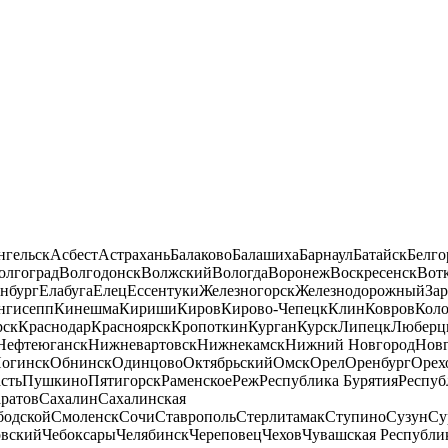
нгельск
Асбест
Астрахань
Балаково
Балашиха
Барнаул
Батайск
Белго
олгоград
Волгодонск
Волжский
Вологда
Воронеж
Воскресенск
Вот
нбург
Елабуга
Елец
Ессентуки
Железногорск
Железнодорожный
За
нгисепп
Кинешма
Кириши
Киров
Кирово-Чепецк
Клин
Ковров
Кол
рск
Краснодар
Красноярск
Кропоткин
Курган
Курск
Липецк
Люберц
Нефтеюганск
Нижневартовск
Нижнекамск
Нижний Новгород
Новг
огинск
Обнинск
Одинцово
Октябрьский
Омск
Орел
Оренбург
Орех
сть
Пушкино
Пятигорск
Раменское
Реж
Республика Бурятия
Респуб
ратов
Сахалин
Сахалинская
бодской
Смоленск
Сочи
Ставрополь
Стерлитамак
Ступино
Сузун
Су
овский
Чебоксары
Челябинск
Череповец
Чехов
Чувашская Республи