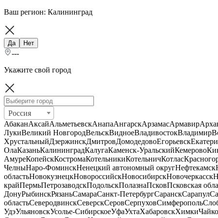
Ваш регион:
Калининград
Да
Нет
---
Укажите свой город
Россия
Абакан
Аксай
Альметьевск
Анапа
Ангарск
Арзамас
Армавир
Арха
Луки
Великий Новгород
Вельск
Видное
Владивосток
Владимир
В
Хрустальный
Дзержинск
Дмитров
Домодедово
Егорьевск
Екатери
Ола
Казань
Калининград
Калуга
Каменск-Уральский
Кемерово
Ки
Амуре
Копейск
Кострома
Котельники
Котельнич
Котлас
Красного
Челны
Наро-Фоминск
Ненецкий автономный округ
Нефтекамск
область
Новокузнецк
Новороссийск
Новосибирск
Новочеркасск
Н
край
Пермь
Петрозаводск
Подольск
Полазна
Псков
Псковская обла
Дону
Рыбинск
Рязань
Самара
Санкт-Петербург
Саранск
Сарапул
Са
область
Северодвинск
Северск
Серов
Серпухов
Симферополь
Сло
Удэ
Ульяновск
Усолье-Сибирское
Уфа
Ухта
Хабаровск
Химки
Чайк