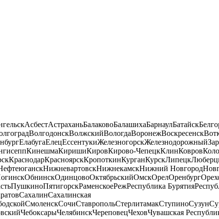
нгельск
Асбест
Астрахань
Балаково
Балашиха
Барнаул
Батайск
Белго
олгоград
Волгодонск
Волжский
Вологда
Воронеж
Воскресенск
Вот
нбург
Елабуга
Елец
Ессентуки
Железногорск
Железнодорожный
За
нгисепп
Кинешма
Кириши
Киров
Кирово-Чепецк
Клин
Ковров
Кол
рск
Краснодар
Красноярск
Кропоткин
Курган
Курск
Липецк
Люберц
Нефтеюганск
Нижневартовск
Нижнекамск
Нижний Новгород
Новг
огинск
Обнинск
Одинцово
Октябрьский
Омск
Орел
Оренбург
Орех
сть
Пушкино
Пятигорск
Раменское
Реж
Республика Бурятия
Респуб
ратов
Сахалин
Сахалинская
бодской
Смоленск
Сочи
Ставрополь
Стерлитамак
Ступино
Сузун
Су
овский
Чебоксары
Челябинск
Череповец
Чехов
Чувашская Республи