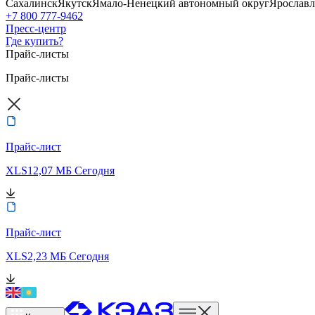
Сахалинск
Якутск
Ямало-Ненецкий автономный округ
Ярославл
+7 800 777-9462
Пресс-центр
Где купить?
Прайс-листы
Прайс-листы
Прайс-лист
XLS
12,07 МБ
Сегодня
Прайс-лист
XLS
2,23 МБ
Сегодня