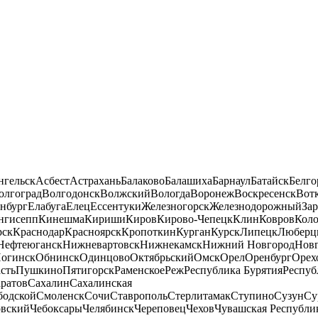
нгельск
Асбест
Астрахань
Балаково
Балашиха
Барнаул
Батайск
Белго
олгоград
Волгодонск
Волжский
Вологда
Воронеж
Воскресенск
Вот
нбург
Елабуга
Елец
Ессентуки
Железногорск
Железнодорожный
За
нгисепп
Кинешма
Кириши
Киров
Кирово-Чепецк
Клин
Ковров
Кол
рск
Краснодар
Красноярск
Кропоткин
Курган
Курск
Липецк
Люберц
Нефтеюганск
Нижневартовск
Нижнекамск
Нижний Новгород
Новг
огинск
Обнинск
Одинцово
Октябрьский
Омск
Орел
Оренбург
Орех
сть
Пушкино
Пятигорск
Раменское
Реж
Республика Бурятия
Респуб
ратов
Сахалин
Сахалинская
бодской
Смоленск
Сочи
Ставрополь
Стерлитамак
Ступино
Сузун
Су
овский
Чебоксары
Челябинск
Череповец
Чехов
Чувашская Республи