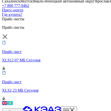
Сахалинск
Якутск
Ямало-Ненецкий автономный округ
Ярославл
+7 800 777-9462
Пресс-центр
Где купить?
Прайс-листы
Прайс-листы
Прайс-лист
XLS
12,07 МБ
Сегодня
Прайс-лист
XLS
2,23 МБ
Сегодня