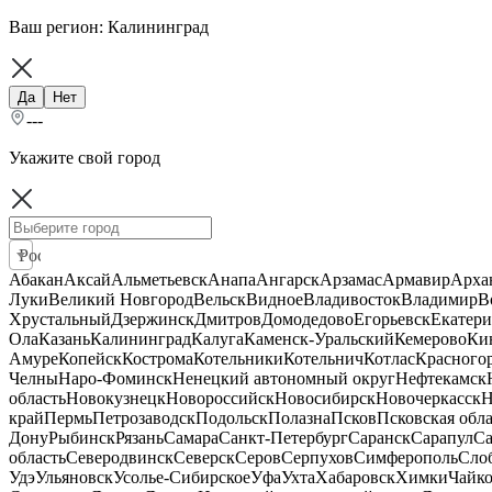
Ваш регион:
Калининград
Да
Нет
---
Укажите свой город
Россия
Абакан
Аксай
Альметьевск
Анапа
Ангарск
Арзамас
Армавир
Арха
Луки
Великий Новгород
Вельск
Видное
Владивосток
Владимир
В
Хрустальный
Дзержинск
Дмитров
Домодедово
Егорьевск
Екатери
Ола
Казань
Калининград
Калуга
Каменск-Уральский
Кемерово
Ки
Амуре
Копейск
Кострома
Котельники
Котельнич
Котлас
Красного
Челны
Наро-Фоминск
Ненецкий автономный округ
Нефтекамск
область
Новокузнецк
Новороссийск
Новосибирск
Новочеркасск
Н
край
Пермь
Петрозаводск
Подольск
Полазна
Псков
Псковская обла
Дону
Рыбинск
Рязань
Самара
Санкт-Петербург
Саранск
Сарапул
Са
область
Северодвинск
Северск
Серов
Серпухов
Симферополь
Сло
Удэ
Ульяновск
Усолье-Сибирское
Уфа
Ухта
Хабаровск
Химки
Чайк