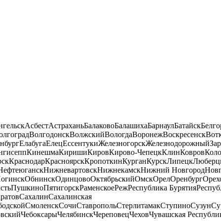
нгельск
Асбест
Астрахань
Балаково
Балашиха
Барнаул
Батайск
Белго
олгоград
Волгодонск
Волжский
Вологда
Воронеж
Воскресенск
Вот
нбург
Елабуга
Елец
Ессентуки
Железногорск
Железнодорожный
За
нгисепп
Кинешма
Кириши
Киров
Кирово-Чепецк
Клин
Ковров
Кол
рск
Краснодар
Красноярск
Кропоткин
Курган
Курск
Липецк
Люберц
Нефтеюганск
Нижневартовск
Нижнекамск
Нижний Новгород
Новг
огинск
Обнинск
Одинцово
Октябрьский
Омск
Орел
Оренбург
Орех
сть
Пушкино
Пятигорск
Раменское
Реж
Республика Бурятия
Респуб
ратов
Сахалин
Сахалинская
бодской
Смоленск
Сочи
Ставрополь
Стерлитамак
Ступино
Сузун
Су
овский
Чебоксары
Челябинск
Череповец
Чехов
Чувашская Республи