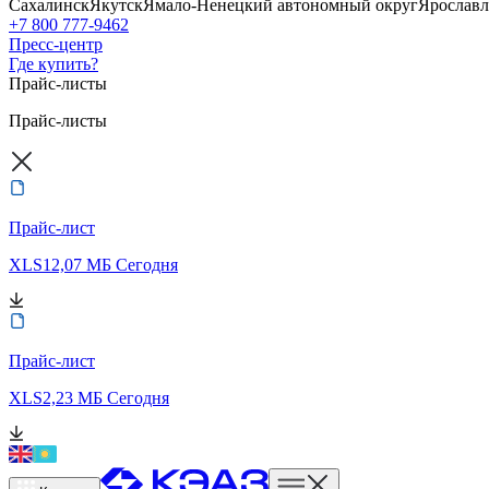
Сахалинск
Якутск
Ямало-Ненецкий автономный округ
Ярославл
+7 800 777-9462
Пресс-центр
Где купить?
Прайс-листы
Прайс-листы
Прайс-лист
XLS
12,07 МБ
Сегодня
Прайс-лист
XLS
2,23 МБ
Сегодня