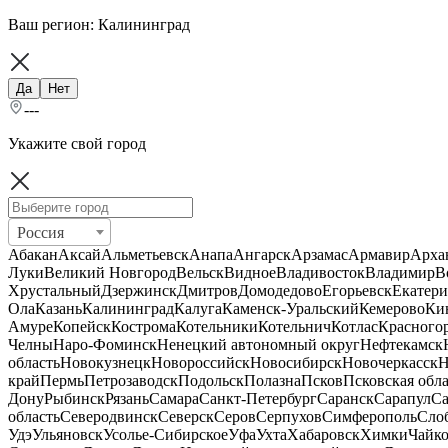
Ваш регион:
Калининград
Да
Нет
---
Укажите свой город
Россия
Абакан
Аксай
Альметьевск
Анапа
Ангарск
Арзамас
Армавир
Арха
Луки
Великий Новгород
Вельск
Видное
Владивосток
Владимир
В
Хрустальный
Дзержинск
Дмитров
Домодедово
Егорьевск
Екатери
Ола
Казань
Калининград
Калуга
Каменск-Уральский
Кемерово
Ки
Амуре
Копейск
Кострома
Котельники
Котельнич
Котлас
Красного
Челны
Наро-Фоминск
Ненецкий автономный округ
Нефтекамск
область
Новокузнецк
Новороссийск
Новосибирск
Новочеркасск
Н
край
Пермь
Петрозаводск
Подольск
Полазна
Псков
Псковская обла
Дону
Рыбинск
Рязань
Самара
Санкт-Петербург
Саранск
Сарапул
Са
область
Северодвинск
Северск
Серов
Серпухов
Симферополь
Сло
Удэ
Ульяновск
Усолье-Сибирское
Уфа
Ухта
Хабаровск
Химки
Чайк