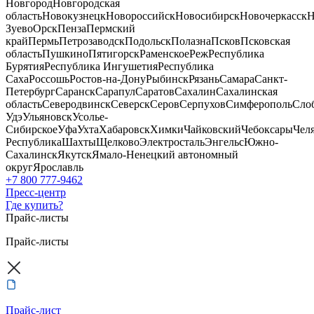
Новгород
Новгородская
область
Новокузнецк
Новороссийск
Новосибирск
Новочеркасск
Н
Зуево
Орск
Пенза
Пермский
край
Пермь
Петрозаводск
Подольск
Полазна
Псков
Псковская
область
Пушкино
Пятигорск
Раменское
Реж
Республика
Бурятия
Республика Ингушетия
Республика
Саха
Россошь
Ростов-на-Дону
Рыбинск
Рязань
Самара
Санкт-
Петербург
Саранск
Сарапул
Саратов
Сахалин
Сахалинская
область
Северодвинск
Северск
Серов
Серпухов
Симферополь
Сло
Удэ
Ульяновск
Усолье-
Сибирское
Уфа
Ухта
Хабаровск
Химки
Чайковский
Чебоксары
Чел
Республика
Шахты
Щелково
Электросталь
Энгельс
Южно-
Сахалинск
Якутск
Ямало-Ненецкий автономный
округ
Ярославль
+7 800 777-9462
Пресс-центр
Где купить?
Прайс-листы
Прайс-листы
Прайс-лист