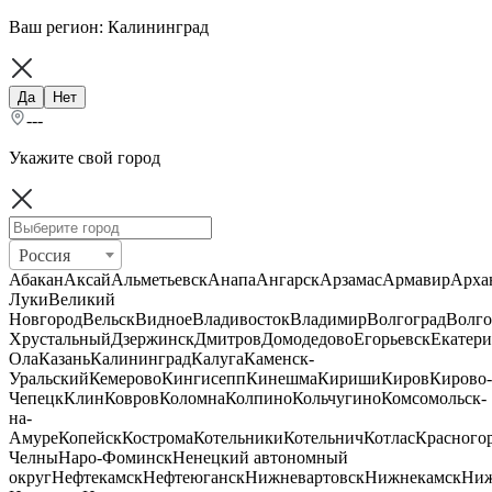
Ваш регион:
Калининград
Да
Нет
---
Укажите свой город
Россия
Абакан
Аксай
Альметьевск
Анапа
Ангарск
Арзамас
Армавир
Арха
Луки
Великий
Новгород
Вельск
Видное
Владивосток
Владимир
Волгоград
Волго
Хрустальный
Дзержинск
Дмитров
Домодедово
Егорьевск
Екатери
Ола
Казань
Калининград
Калуга
Каменск-
Уральский
Кемерово
Кингисепп
Кинешма
Кириши
Киров
Кирово-
Чепецк
Клин
Ковров
Коломна
Колпино
Кольчугино
Комсомольск-
на-
Амуре
Копейск
Кострома
Котельники
Котельнич
Котлас
Красного
Челны
Наро-Фоминск
Ненецкий автономный
округ
Нефтекамск
Нефтеюганск
Нижневартовск
Нижнекамск
Ни