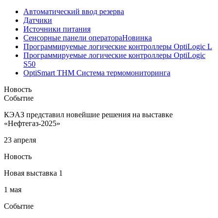
Автоматический ввод резерва
Датчики
Источники питания
Сенсорные панели оператора
Новинка
Программируемые логические контроллеры OptiLogic L
Программируемые логические контроллеры OptiLogic
S50
OptiSmart THM Система термомониторинга
Новость
Событие
КЭАЗ представил новейшие решения на выставке
«Нефтегаз-2025»
23 апреля
Новость
Новая выставка 1
1 мая
Событие