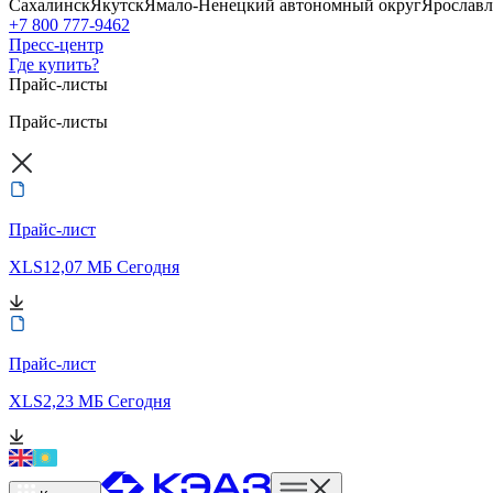
Сахалинск
Якутск
Ямало-Ненецкий автономный округ
Ярославл
+7 800 777-9462
Пресс-центр
Где купить?
Прайс-листы
Прайс-листы
Прайс-лист
XLS
12,07 МБ
Сегодня
Прайс-лист
XLS
2,23 МБ
Сегодня