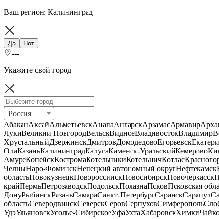
Ваш регион:
Калининград
Да
Нет
---
Укажите свой город
Россия
Абакан
Аксай
Альметьевск
Анапа
Ангарск
Арзамас
Армавир
Арха
Луки
Великий Новгород
Вельск
Видное
Владивосток
Владимир
В
Хрустальный
Дзержинск
Дмитров
Домодедово
Егорьевск
Екатери
Ола
Казань
Калининград
Калуга
Каменск-Уральский
Кемерово
Ки
Амуре
Копейск
Кострома
Котельники
Котельнич
Котлас
Красного
Челны
Наро-Фоминск
Ненецкий автономный округ
Нефтекамск
область
Новокузнецк
Новороссийск
Новосибирск
Новочеркасск
Н
край
Пермь
Петрозаводск
Подольск
Полазна
Псков
Псковская обла
Дону
Рыбинск
Рязань
Самара
Санкт-Петербург
Саранск
Сарапул
Са
область
Северодвинск
Северск
Серов
Серпухов
Симферополь
Сло
Удэ
Ульяновск
Усолье-Сибирское
Уфа
Ухта
Хабаровск
Химки
Чайк