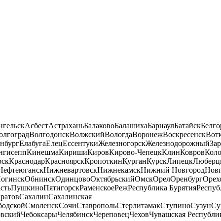
нгельск
Асбест
Астрахань
Балаково
Балашиха
Барнаул
Батайск
Белго
олгоград
Волгодонск
Волжский
Вологда
Воронеж
Воскресенск
Вот
нбург
Елабуга
Елец
Ессентуки
Железногорск
Железнодорожный
За
нгисепп
Кинешма
Кириши
Киров
Кирово-Чепецк
Клин
Ковров
Кол
рск
Краснодар
Красноярск
Кропоткин
Курган
Курск
Липецк
Люберц
Нефтеюганск
Нижневартовск
Нижнекамск
Нижний Новгород
Новг
огинск
Обнинск
Одинцово
Октябрьский
Омск
Орел
Оренбург
Орех
сть
Пушкино
Пятигорск
Раменское
Реж
Республика Бурятия
Респуб
ратов
Сахалин
Сахалинская
бодской
Смоленск
Сочи
Ставрополь
Стерлитамак
Ступино
Сузун
Су
овский
Чебоксары
Челябинск
Череповец
Чехов
Чувашская Республи