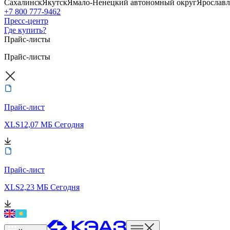
Сахалинск
Якутск
Ямало-Ненецкий автономный округ
Ярославл
+7 800 777-9462
Пресс-центр
Где купить?
Прайс-листы
Прайс-листы
Прайс-лист
XLS
12,07 МБ
Сегодня
Прайс-лист
XLS
2,23 МБ
Сегодня