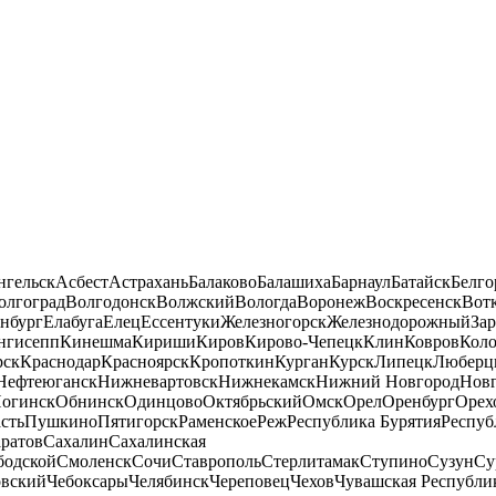
нгельск
Асбест
Астрахань
Балаково
Балашиха
Барнаул
Батайск
Белго
олгоград
Волгодонск
Волжский
Вологда
Воронеж
Воскресенск
Вот
нбург
Елабуга
Елец
Ессентуки
Железногорск
Железнодорожный
За
нгисепп
Кинешма
Кириши
Киров
Кирово-Чепецк
Клин
Ковров
Кол
рск
Краснодар
Красноярск
Кропоткин
Курган
Курск
Липецк
Люберц
Нефтеюганск
Нижневартовск
Нижнекамск
Нижний Новгород
Новг
огинск
Обнинск
Одинцово
Октябрьский
Омск
Орел
Оренбург
Орех
сть
Пушкино
Пятигорск
Раменское
Реж
Республика Бурятия
Респуб
ратов
Сахалин
Сахалинская
бодской
Смоленск
Сочи
Ставрополь
Стерлитамак
Ступино
Сузун
Су
овский
Чебоксары
Челябинск
Череповец
Чехов
Чувашская Республи