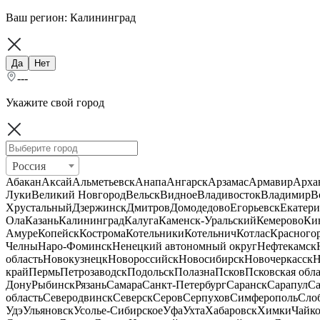
Ваш регион:
Калининград
Да
Нет
---
Укажите свой город
Россия
Абакан
Аксай
Альметьевск
Анапа
Ангарск
Арзамас
Армавир
Арха
Луки
Великий Новгород
Вельск
Видное
Владивосток
Владимир
В
Хрустальный
Дзержинск
Дмитров
Домодедово
Егорьевск
Екатери
Ола
Казань
Калининград
Калуга
Каменск-Уральский
Кемерово
Ки
Амуре
Копейск
Кострома
Котельники
Котельнич
Котлас
Красного
Челны
Наро-Фоминск
Ненецкий автономный округ
Нефтекамск
область
Новокузнецк
Новороссийск
Новосибирск
Новочеркасск
Н
край
Пермь
Петрозаводск
Подольск
Полазна
Псков
Псковская обла
Дону
Рыбинск
Рязань
Самара
Санкт-Петербург
Саранск
Сарапул
Са
область
Северодвинск
Северск
Серов
Серпухов
Симферополь
Сло
Удэ
Ульяновск
Усолье-Сибирское
Уфа
Ухта
Хабаровск
Химки
Чайк