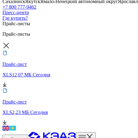
Сахалинск
Якутск
Ямало-Ненецкий автономный округ
Ярославл
+7 800 777-9462
Пресс-центр
Где купить?
Прайс-листы
Прайс-листы
Прайс-лист
XLS
12,07 МБ
Сегодня
Прайс-лист
XLS
2,23 МБ
Сегодня