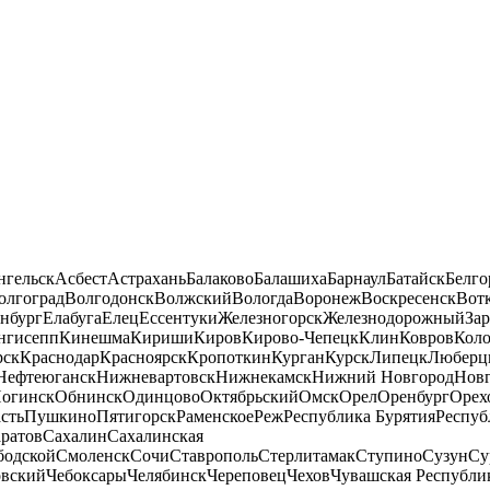
нгельск
Асбест
Астрахань
Балаково
Балашиха
Барнаул
Батайск
Белго
олгоград
Волгодонск
Волжский
Вологда
Воронеж
Воскресенск
Вот
нбург
Елабуга
Елец
Ессентуки
Железногорск
Железнодорожный
За
нгисепп
Кинешма
Кириши
Киров
Кирово-Чепецк
Клин
Ковров
Кол
рск
Краснодар
Красноярск
Кропоткин
Курган
Курск
Липецк
Люберц
Нефтеюганск
Нижневартовск
Нижнекамск
Нижний Новгород
Новг
огинск
Обнинск
Одинцово
Октябрьский
Омск
Орел
Оренбург
Орех
сть
Пушкино
Пятигорск
Раменское
Реж
Республика Бурятия
Респуб
ратов
Сахалин
Сахалинская
бодской
Смоленск
Сочи
Ставрополь
Стерлитамак
Ступино
Сузун
Су
овский
Чебоксары
Челябинск
Череповец
Чехов
Чувашская Республи