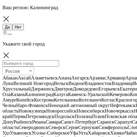
Ваш регион:
Калининград
Да
Нет
---
Укажите свой город
Россия
Абакан
Аксай
Альметьевск
Анапа
Ангарск
Арзамас
Армавир
Арха
Луки
Великий Новгород
Вельск
Видное
Владивосток
Владимир
В
Хрустальный
Дзержинск
Дмитров
Домодедово
Егорьевск
Екатери
Ола
Казань
Калининград
Калуга
Каменск-Уральский
Кемерово
Ки
Амуре
Копейск
Кострома
Котельники
Котельнич
Котлас
Красного
Челны
Наро-Фоминск
Ненецкий автономный округ
Нефтекамск
область
Новокузнецк
Новороссийск
Новосибирск
Новочеркасск
Н
край
Пермь
Петрозаводск
Подольск
Полазна
Псков
Псковская обла
Дону
Рыбинск
Рязань
Самара
Санкт-Петербург
Саранск
Сарапул
Са
область
Северодвинск
Северск
Серов
Серпухов
Симферополь
Сло
Удэ
Ульяновск
Усолье-Сибирское
Уфа
Ухта
Хабаровск
Химки
Чайк