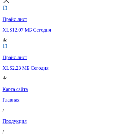
Прайс-лист
XLS
12,07 МБ
Сегодня
Прайс-лист
XLS
2,23 МБ
Сегодня
Карта сайта
Главная
/
Продукция
/