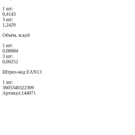
1 шт:
0,4143
3 шт:
1,2429
Объём, м.куб
1 шт:
0,00084
3 шт:
0,00252
Штрих-код EAN13
1 шт:
3605340322309
Артикул:
144071