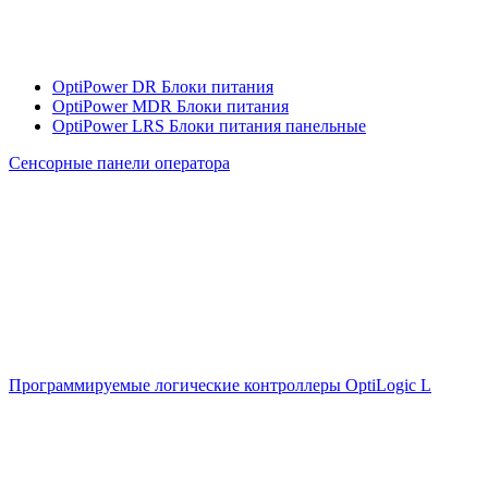
OptiPower DR Блоки питания
OptiPower MDR Блоки питания
OptiPower LRS Блоки питания панельные
Сенсорные панели оператора
Программируемые логические контроллеры OptiLogic L