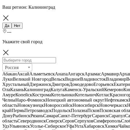
Ваш регион:
Калининград
Да
Нет
---
Укажите свой город
Россия
Абакан
Аксай
Альметьевск
Анапа
Ангарск
Арзамас
Армавир
Арха
Луки
Великий Новгород
Вельск
Видное
Владивосток
Владимир
В
Хрустальный
Дзержинск
Дмитров
Домодедово
Егорьевск
Екатери
Ола
Казань
Калининград
Калуга
Каменск-Уральский
Кемерово
Ки
Амуре
Копейск
Кострома
Котельники
Котельнич
Котлас
Красного
Челны
Наро-Фоминск
Ненецкий автономный округ
Нефтекамск
область
Новокузнецк
Новороссийск
Новосибирск
Новочеркасск
Н
край
Пермь
Петрозаводск
Подольск
Полазна
Псков
Псковская обла
Дону
Рыбинск
Рязань
Самара
Санкт-Петербург
Саранск
Сарапул
Са
область
Северодвинск
Северск
Серов
Серпухов
Симферополь
Сло
Удэ
Ульяновск
Усолье-Сибирское
Уфа
Ухта
Хабаровск
Химки
Чайк