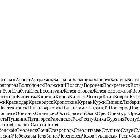
нгельск
Асбест
Астрахань
Балаково
Балашиха
Барнаул
Батайск
Белго
олгоград
Волгодонск
Волжский
Вологда
Воронеж
Воскресенск
Вот
нбург
Елабуга
Елец
Ессентуки
Железногорск
Железнодорожный
За
нгисепп
Кинешма
Кириши
Киров
Кирово-Чепецк
Клин
Ковров
Кол
рск
Краснодар
Красноярск
Кропоткин
Курган
Курск
Липецк
Люберц
Нефтеюганск
Нижневартовск
Нижнекамск
Нижний Новгород
Новг
огинск
Обнинск
Одинцово
Октябрьский
Омск
Орел
Оренбург
Орех
сть
Пушкино
Пятигорск
Раменское
Реж
Республика Бурятия
Респуб
ратов
Сахалин
Сахалинская
бодской
Смоленск
Сочи
Ставрополь
Стерлитамак
Ступино
Сузун
Су
овский
Чебоксары
Челябинск
Череповец
Чехов
Чувашская Республи