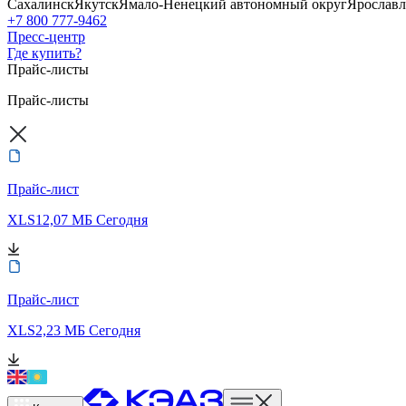
Сахалинск
Якутск
Ямало-Ненецкий автономный округ
Ярославл
+7 800 777-9462
Пресс-центр
Где купить?
Прайс-листы
Прайс-листы
Прайс-лист
XLS
12,07 МБ
Сегодня
Прайс-лист
XLS
2,23 МБ
Сегодня