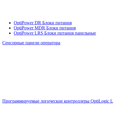
OptiPower DR Блоки питания
OptiPower MDR Блоки питания
OptiPower LRS Блоки питания панельные
Сенсорные панели оператора
Программируемые логические контроллеры OptiLogic L