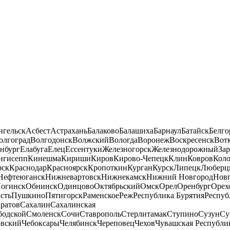
нгельск
Асбест
Астрахань
Балаково
Балашиха
Барнаул
Батайск
Белго
олгоград
Волгодонск
Волжский
Вологда
Воронеж
Воскресенск
Вот
нбург
Елабуга
Елец
Ессентуки
Железногорск
Железнодорожный
За
нгисепп
Кинешма
Кириши
Киров
Кирово-Чепецк
Клин
Ковров
Кол
рск
Краснодар
Красноярск
Кропоткин
Курган
Курск
Липецк
Люберц
Нефтеюганск
Нижневартовск
Нижнекамск
Нижний Новгород
Новг
огинск
Обнинск
Одинцово
Октябрьский
Омск
Орел
Оренбург
Орех
сть
Пушкино
Пятигорск
Раменское
Реж
Республика Бурятия
Респуб
ратов
Сахалин
Сахалинская
бодской
Смоленск
Сочи
Ставрополь
Стерлитамак
Ступино
Сузун
Су
овский
Чебоксары
Челябинск
Череповец
Чехов
Чувашская Республи