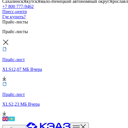
Сахалинск
Якутск
Ямало-Ненецкий автономный округ
Ярославл
+7 800 777-9462
Пресс-центр
Где купить?
Прайс-листы
Прайс-листы
Прайс-лист
XLS
12,07 МБ
Вчера
Прайс-лист
XLS
2,23 МБ
Вчера