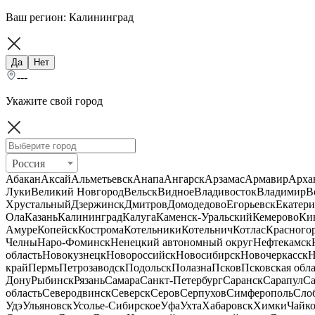
Ваш регион:
Калининград
Да
Нет
---
Укажите свой город
Россия
Абакан
Аксай
Альметьевск
Анапа
Ангарск
Арзамас
Армавир
Арха
Луки
Великий Новгород
Вельск
Видное
Владивосток
Владимир
В
Хрустальный
Дзержинск
Дмитров
Домодедово
Егорьевск
Екатери
Ола
Казань
Калининград
Калуга
Каменск-Уральский
Кемерово
Ки
Амуре
Копейск
Кострома
Котельники
Котельнич
Котлас
Красного
Челны
Наро-Фоминск
Ненецкий автономный округ
Нефтекамск
область
Новокузнецк
Новороссийск
Новосибирск
Новочеркасск
Н
край
Пермь
Петрозаводск
Подольск
Полазна
Псков
Псковская обла
Дону
Рыбинск
Рязань
Самара
Санкт-Петербург
Саранск
Сарапул
Са
область
Северодвинск
Северск
Серов
Серпухов
Симферополь
Сло
Удэ
Ульяновск
Усолье-Сибирское
Уфа
Ухта
Хабаровск
Химки
Чайк